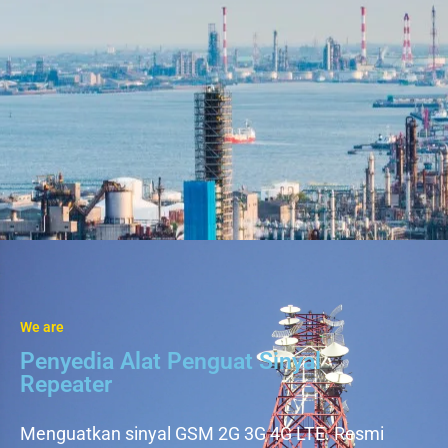
We are
Penyedia Alat Penguat Sinyal
Repeater
Menguatkan sinyal GSM 2G 3G 4G LTE. Resmi