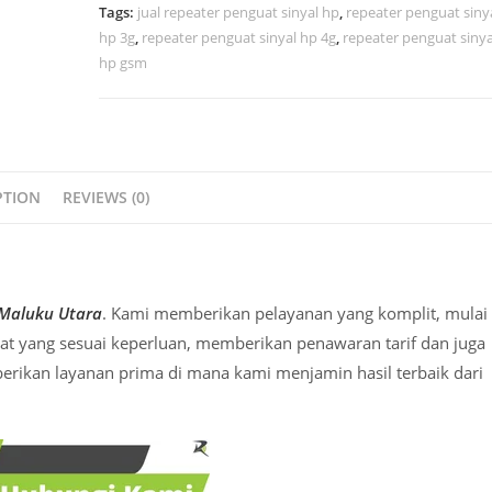
Tags:
jual repeater penguat sinyal hp
,
repeater penguat siny
hp 3g
,
repeater penguat sinyal hp 4g
,
repeater penguat sinya
hp gsm
PTION
REVIEWS (0)
 Maluku Utara
. Kami memberikan pelayanan yang komplit, mulai
alat yang sesuai keperluan, memberikan penawaran tarif dan juga
rikan layanan prima di mana kami menjamin hasil terbaik dari