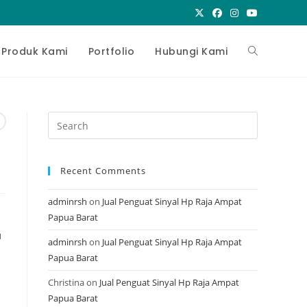
Toggle
Produk Kami
Portfolio
Hubungi Kami
website
Press
Escape
search
to
Recent Comments
close
the
adminrsh
on
Jual Penguat Sinyal Hp Raja Ampat
search
Papua Barat
panel.
u
adminrsh
on
Jual Penguat Sinyal Hp Raja Ampat
n
Papua Barat
Christina
on
Jual Penguat Sinyal Hp Raja Ampat
Papua Barat