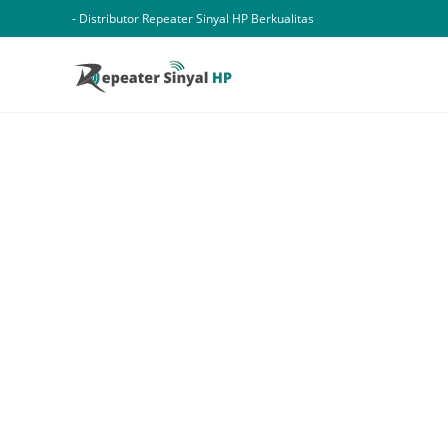
Skip
- Distributor Repeater Sinyal HP Berkualitas
to
content