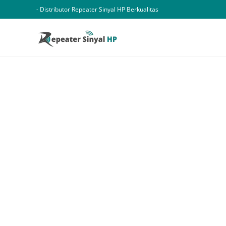
Skip
- Distributor Repeater Sinyal HP Berkualitas
to
content