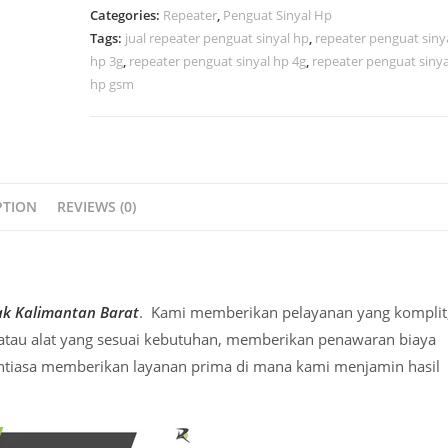
Categories:
Repeater
,
Penguat Sinyal Hp
Tags:
jual repeater penguat sinyal hp
,
repeater penguat siny
hp 3g
,
repeater penguat sinyal hp 4g
,
repeater penguat sinya
hp gsm
PTION
REVIEWS (0)
ak Kalimantan Barat
. Kami memberikan pelayanan yang komplit
t atau alat yang sesuai kebutuhan, memberikan penawaran biaya
ntiasa memberikan layanan prima di mana kami menjamin hasil