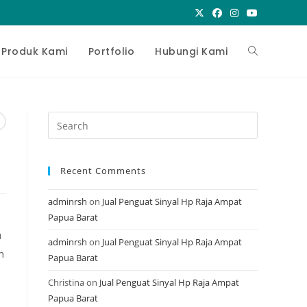
Toggle
Produk Kami
Portfolio
Hubungi Kami
website
Press
Escape
search
to
Recent Comments
close
the
adminrsh
on
Jual Penguat Sinyal Hp Raja Ampat
search
Papua Barat
panel.
u
adminrsh
on
Jual Penguat Sinyal Hp Raja Ampat
n
Papua Barat
Christina
on
Jual Penguat Sinyal Hp Raja Ampat
Papua Barat