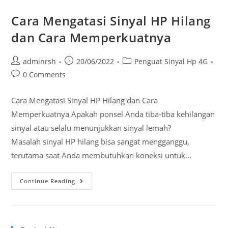
Cara Mengatasi Sinyal HP Hilang
dan Cara Memperkuatnya
Post
Post
Post
adminrsh
20/06/2022
Penguat Sinyal Hp 4G
author:
published:
category:
Post
0 Comments
comments:
Cara Mengatasi Sinyal HP Hilang dan Cara
Memperkuatnya Apakah ponsel Anda tiba-tiba kehilangan
sinyal atau selalu menunjukkan sinyal lemah?
Masalah sinyal HP hilang bisa sangat mengganggu,
terutama saat Anda membutuhkan koneksi untuk…
Cara
Continue Reading
Mengatasi
Sinyal
HP
Hilang
Dan
Cara