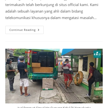
terimakasih telah berkunjung di situs official kami. Kami
adalah sebuah layanan yang ahli dalam bidang
telekomunikasi khususnya dalam mengatasi masalah…
Jual
Continue Reading
Penguat
Sinyal
Hp
Bantul
DI
Yogyakarta
Jual Penguat Sinyal Hp Gunung Kidul DI Yogyakarta