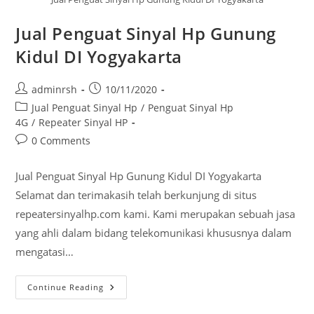
Jual Penguat Sinyal Hp Gunung
Kidul DI Yogyakarta
Post
Post
adminrsh
10/11/2020
author:
published:
Post
Jual Penguat Sinyal Hp
/
Penguat Sinyal Hp
category:
4G
/
Repeater Sinyal HP
Post
0 Comments
comments:
Jual Penguat Sinyal Hp Gunung Kidul DI Yogyakarta
Selamat dan terimakasih telah berkunjung di situs
repeatersinyalhp.com kami. Kami merupakan sebuah jasa
yang ahli dalam bidang telekomunikasi khususnya dalam
mengatasi…
Jual
Continue Reading
Penguat
Sinyal