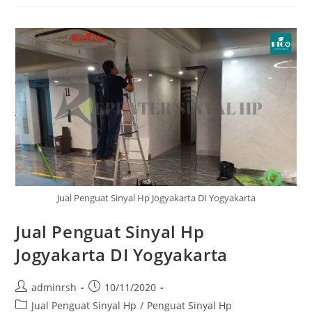
Hp
Gunung
Kidul
DI
Yogyakarta
Jual Penguat Sinyal Hp Jogyakarta DI Yogyakarta
Jual Penguat Sinyal Hp
Jogyakarta DI Yogyakarta
Post
Post
adminrsh
10/11/2020
author:
published:
Post
Jual Penguat Sinyal Hp
/
Penguat Sinyal Hp