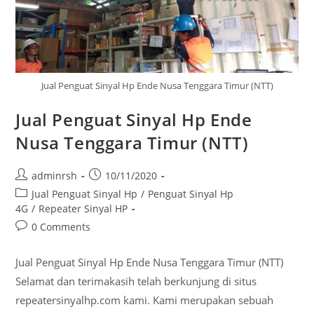
Jual Penguat Sinyal Hp Ende Nusa Tenggara Timur (NTT)
Jual Penguat Sinyal Hp Ende
Nusa Tenggara Timur (NTT)
Post
Post
adminrsh
10/11/2020
author:
published:
Post
Jual Penguat Sinyal Hp
/
Penguat Sinyal Hp
category:
4G
/
Repeater Sinyal HP
Post
0 Comments
comments:
Jual Penguat Sinyal Hp Ende Nusa Tenggara Timur (NTT)
Selamat dan terimakasih telah berkunjung di situs
repeatersinyalhp.com kami. Kami merupakan sebuah