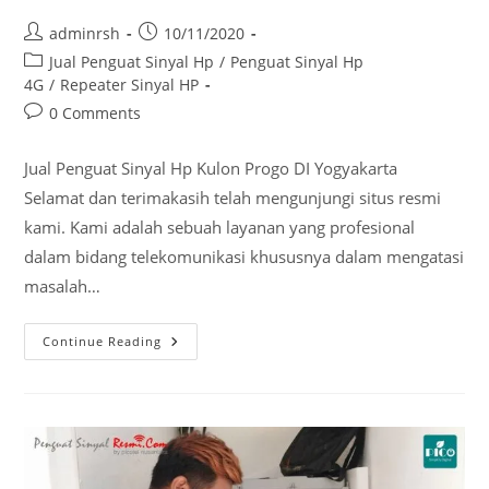
Post
Post
adminrsh
10/11/2020
author:
published:
Post
Jual Penguat Sinyal Hp
/
Penguat Sinyal Hp
category:
4G
/
Repeater Sinyal HP
Post
0 Comments
comments:
Jual Penguat Sinyal Hp Kulon Progo DI Yogyakarta
Selamat dan terimakasih telah mengunjungi situs resmi
kami. Kami adalah sebuah layanan yang profesional
dalam bidang telekomunikasi khususnya dalam mengatasi
masalah…
Jual
Continue Reading
Penguat
Sinyal
Hp
Kulon
Progo
DI
Yogyakarta