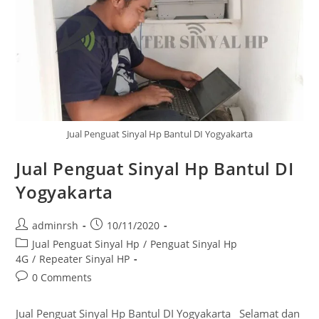
Jual Penguat Sinyal Hp Bantul DI Yogyakarta
Jual Penguat Sinyal Hp Bantul DI
Yogyakarta
Post
Post
adminrsh
10/11/2020
author:
published:
Post
Jual Penguat Sinyal Hp
/
Penguat Sinyal Hp
category:
4G
/
Repeater Sinyal HP
Post
0 Comments
comments:
Jual Penguat Sinyal Hp Bantul DI Yogyakarta Selamat dan