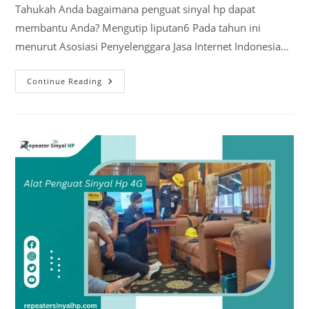
Tahukah Anda bagaimana penguat sinyal hp dapat
membantu Anda? Mengutip liputan6 Pada tahun ini
menurut Asosiasi Penyelenggara Jasa Internet Indonesia…
Alat
Continue Reading
Antena
Penguat
Sinyal
Hp
4G
Di
Daerah
Terpencil