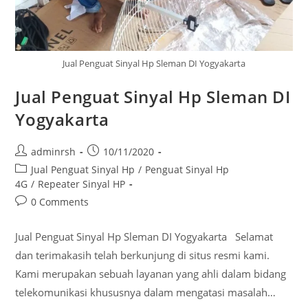
Jual Penguat Sinyal Hp Sleman DI Yogyakarta
Jual Penguat Sinyal Hp Sleman DI
Yogyakarta
Post
Post
adminrsh
10/11/2020
author:
published:
Post
Jual Penguat Sinyal Hp
/
Penguat Sinyal Hp
category:
4G
/
Repeater Sinyal HP
Post
0 Comments
comments:
Jual Penguat Sinyal Hp Sleman DI Yogyakarta Selamat
dan terimakasih telah berkunjung di situs resmi kami.
Kami merupakan sebuah layanan yang ahli dalam bidang
telekomunikasi khususnya dalam mengatasi masalah…