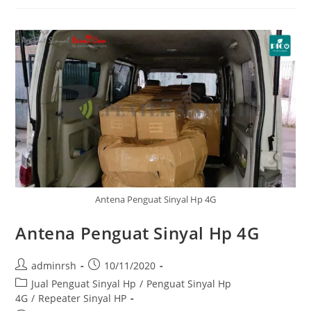
Hp
4G
Antena Penguat Sinyal Hp 4G
Antena Penguat Sinyal Hp 4G
Post
Post
adminrsh
10/11/2020
author:
published:
Post
Jual Penguat Sinyal Hp
/
Penguat Sinyal Hp
category:
4G
/
Repeater Sinyal HP