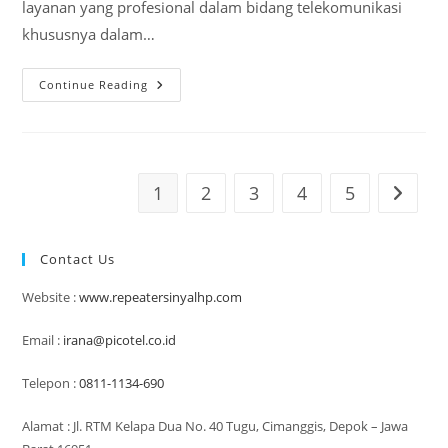
layanan yang profesional dalam bidang telekomunikasi
khususnya dalam…
Jual
Continue Reading
Penguat
Sinyal
Hp
Ende
Nusa
Tenggara
Timur
1
2
3
4
5
Go to t
(NTT)
Contact Us
Website :
www.repeatersinyalhp.com
Email :
irana@picotel.co.id
Telepon :
0811-1134-690
Alamat : Jl. RTM Kelapa Dua No. 40 Tugu, Cimanggis, Depok – Jawa