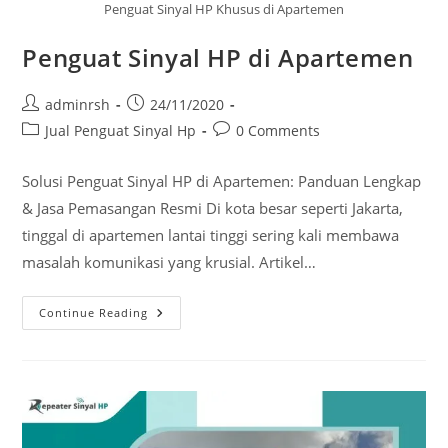
Penguat Sinyal HP Khusus di Apartemen
Penguat Sinyal HP di Apartemen
Post
Post
adminrsh
24/11/2020
author:
published:
Post
Post
Jual Penguat Sinyal Hp
0 Comments
category:
comments:
Solusi Penguat Sinyal HP di Apartemen: Panduan Lengkap
& Jasa Pemasangan Resmi Di kota besar seperti Jakarta,
tinggal di apartemen lantai tinggi sering kali membawa
masalah komunikasi yang krusial. Artikel…
Penguat
Continue Reading
Sinyal
HP
Di
Apartemen