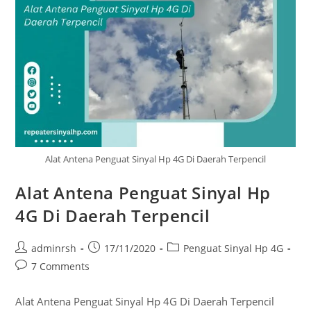
Alat Antena Penguat Sinyal Hp 4G Di Daerah Terpencil
Alat Antena Penguat Sinyal Hp
4G Di Daerah Terpencil
Post
Post
Post
adminrsh
17/11/2020
Penguat Sinyal Hp 4G
author:
published:
category:
Post
7 Comments
comments:
Alat Antena Penguat Sinyal Hp 4G Di Daerah Terpencil