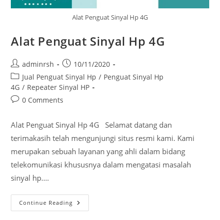
Alat Penguat Sinyal Hp 4G
Alat Penguat Sinyal Hp 4G
Post
Post
adminrsh
10/11/2020
author:
published:
Post
Jual Penguat Sinyal Hp
/
Penguat Sinyal Hp
category:
4G
/
Repeater Sinyal HP
Post
0 Comments
comments:
Alat Penguat Sinyal Hp 4G Selamat datang dan
terimakasih telah mengunjungi situs resmi kami. Kami
merupakan sebuah layanan yang ahli dalam bidang
telekomunikasi khususnya dalam mengatasi masalah
sinyal hp.…
Alat
Continue Reading
Penguat
Sinyal