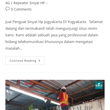
category:
4G
/
Repeater Sinyal HP
Post
0 Comments
comments:
Jual Penguat Sinyal Hp Jogyakarta DI Yogyakarta Selamat
datang dan terimakasih telah mengunjungi situs resmi
kami. Kami adalah sebuah jasa yang profesional dalam
bidang telekomunikasi khususnya dalam mengatasi
masalah…
Jual
Continue Reading
Penguat
Sinyal
Hp
Jogyakarta
DI
Yogyakarta