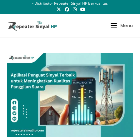
Skip
- Distributor Repeater Sinyal HP Berkualitas
to
content
Menu