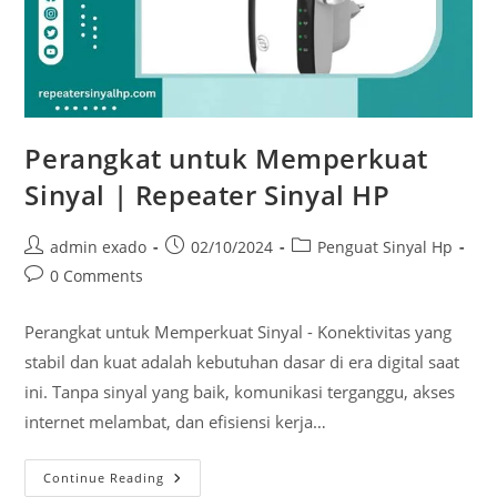
Perangkat untuk Memperkuat
Sinyal | Repeater Sinyal HP
Post
Post
Post
admin exado
02/10/2024
Penguat Sinyal Hp
author:
published:
category:
Post
0 Comments
comments:
Perangkat untuk Memperkuat Sinyal - Konektivitas yang
stabil dan kuat adalah kebutuhan dasar di era digital saat
ini. Tanpa sinyal yang baik, komunikasi terganggu, akses
internet melambat, dan efisiensi kerja…
Perangkat
Continue Reading
Untuk