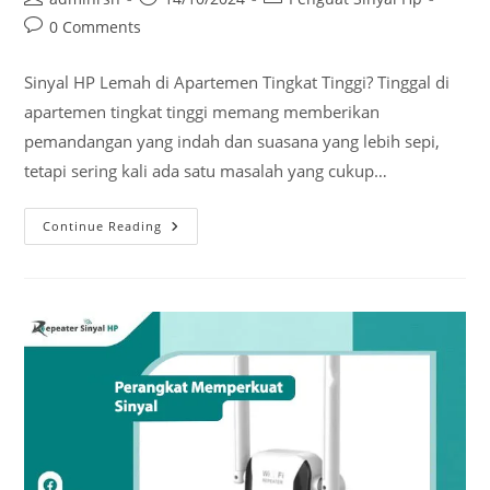
author:
published:
category:
Post
0 Comments
comments:
Sinyal HP Lemah di Apartemen Tingkat Tinggi? Tinggal di
apartemen tingkat tinggi memang memberikan
pemandangan yang indah dan suasana yang lebih sepi,
tetapi sering kali ada satu masalah yang cukup…
Mengapa
Continue Reading
Sinyal
HP
Lemah
Di
Apartemen
Tingkat
Tinggi?