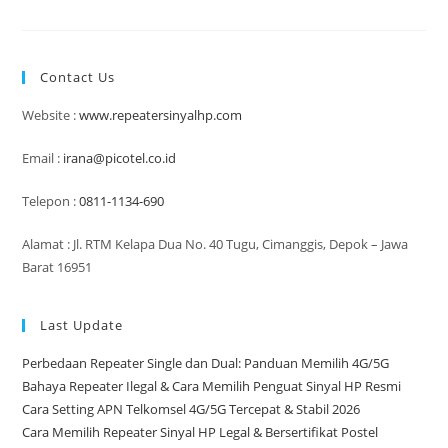
Memperkuat
Sinyal
|
Repeater
Sinyal
Contact Us
HP
Website :
www.repeatersinyalhp.com
Email :
irana@picotel.co.id
Telepon :
0811-1134-690
Alamat : Jl. RTM Kelapa Dua No. 40 Tugu, Cimanggis, Depok – Jawa
Barat 16951
Last Update
Perbedaan Repeater Single dan Dual: Panduan Memilih 4G/5G
Bahaya Repeater Ilegal & Cara Memilih Penguat Sinyal HP Resmi
Cara Setting APN Telkomsel 4G/5G Tercepat & Stabil 2026
Cara Memilih Repeater Sinyal HP Legal & Bersertifikat Postel