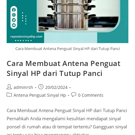
Cara Membuat Antena Penguat Sinyal HP dari Tutup Panci
Cara Membuat Antena Penguat
Sinyal HP dari Tutup Panci
Post
Post
adminrsh
20/02/2024
author:
published:
Post
Post
Antena Penguat Sinyal Hp
0 Comments
category:
comments:
Cara Membuat Antena Penguat Sinyal HP dari Tutup Panci
Pernahkah Anda mengalami kesulitan mendapat sinyal
ponsel di rumah atau di tempat tertentu? Gangguan sinyal
ini tentu saja bisa mengganggu aktivitas,…