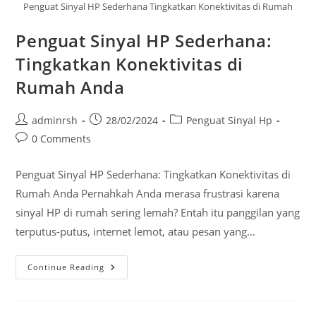
Penguat Sinyal HP Sederhana Tingkatkan Konektivitas di Rumah
Penguat Sinyal HP Sederhana:
Tingkatkan Konektivitas di
Rumah Anda
Post
Post
Post
adminrsh
28/02/2024
Penguat Sinyal Hp
author:
published:
category:
Post
0 Comments
comments:
Penguat Sinyal HP Sederhana: Tingkatkan Konektivitas di
Rumah Anda Pernahkah Anda merasa frustrasi karena
sinyal HP di rumah sering lemah? Entah itu panggilan yang
terputus-putus, internet lemot, atau pesan yang…
Penguat
Continue Reading
Sinyal
HP
Sederhana:
Tingkatkan