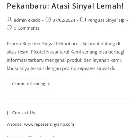
Pekanbaru: Atasi Sinyal Lemah!
Post
Post
Post
admin exado
07/02/2024
Penguat Sinyal Hp
author:
published:
category:
Post
0 Comments
comments:
Promo Repeater Sinyal Pekanbaru - Selamat datang di
situs resmi Picotel Nusantara! Kami senang bisa berbagi
informasi terbaru mengenai produk dan layanan kami,
khususnya terkait dengan promo repeater sinyal di…
Promo
Continue Reading
Repeater
Sinyal
Pekanbaru:
Atasi
Sinyal
Lemah!
Contact Us
Website :
www.repeatersinyalhp.com