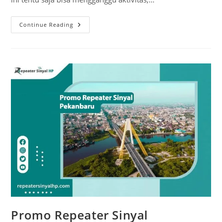
Cara
Continue Reading
Membuat
Antena
Penguat
Sinyal
HP
Dari
Tutup
Panci
Promo Repeater Sinyal