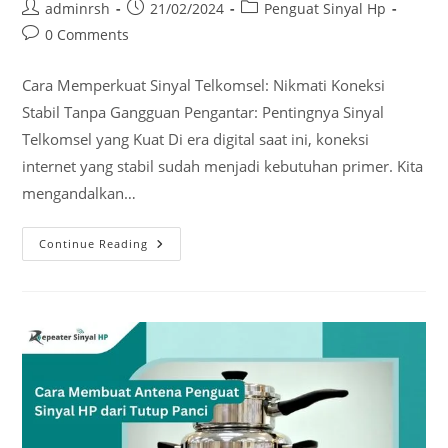
Post
Post
Post
adminrsh
21/02/2024
Penguat Sinyal Hp
author:
published:
category:
Post
0 Comments
comments:
Cara Memperkuat Sinyal Telkomsel: Nikmati Koneksi
Stabil Tanpa Gangguan Pengantar: Pentingnya Sinyal
Telkomsel yang Kuat Di era digital saat ini, koneksi
internet yang stabil sudah menjadi kebutuhan primer. Kita
mengandalkan…
Cara
Continue Reading
Memperkuat
Sinyal
Telkomsel:
Nikmati
Koneksi
Stabil
Tanpa
Gangguan