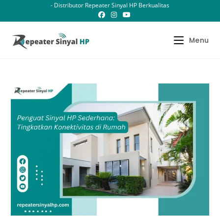
Skip
- Distributor Repeater Sinyal HP Berkualitas
to
content
Menu