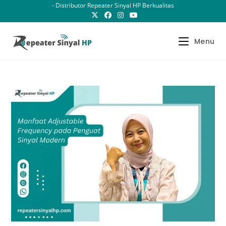
Skip
- Distributor Repeater Sinyal HP Berkualitas
to
content
Menu