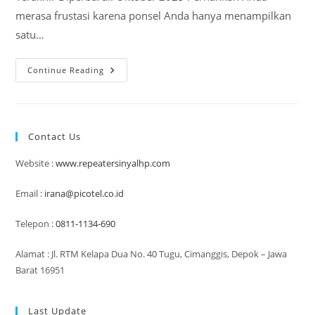
merasa frustasi karena ponsel Anda hanya menampilkan
satu…
Cara
Continue Reading
Memaksimalkan
Penguat
Sinyal
HP
Di
Tempat
Contact Us
Dengan
Sinyal
Lemah
Website :
www.repeatersinyalhp.com
Email :
irana@picotel.co.id
Telepon :
0811-1134-690
Alamat : Jl. RTM Kelapa Dua No. 40 Tugu, Cimanggis, Depok – Jawa
Barat 16951
Last Update