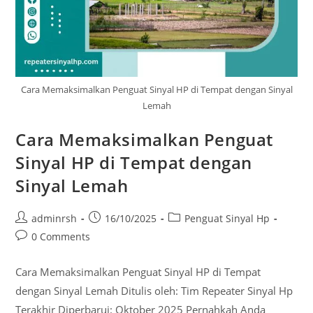
Cara Memaksimalkan Penguat Sinyal HP di Tempat dengan Sinyal
Lemah
Cara Memaksimalkan Penguat
Sinyal HP di Tempat dengan
Sinyal Lemah
Post
Post
Post
adminrsh
16/10/2025
Penguat Sinyal Hp
author:
published:
category:
Post
0 Comments
comments:
Cara Memaksimalkan Penguat Sinyal HP di Tempat
dengan Sinyal Lemah Ditulis oleh: Tim Repeater Sinyal Hp
Terakhir Diperbarui: Oktober 2025 Pernahkah Anda