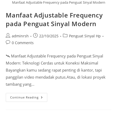
Manfaat Adjustable Frequency pada Penguat Sinyal Modern
Manfaat Adjustable Frequency
pada Penguat Sinyal Modern
Post
Post
Post
adminrsh
22/10/2025
Penguat Sinyal Hp
author:
published:
category:
Post
0 Comments
comments:
🛰️ Manfaat Adjustable Frequency pada Penguat Sinyal
Modern: Teknologi Cerdas untuk Koneksi Maksimal
Bayangkan kamu sedang rapat penting di kantor, tapi
panggilan video mendadak putus.Atau, di lokasi proyek
tambang yang…
Manfaat
Continue Reading
Adjustable
Frequency
Pada
Penguat
Sinyal