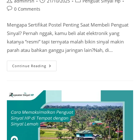
Post
Post
Post
adminrsh
21/10/2025
Penguat Sinyal Hp
author:
published:
category:
Post
0 Comments
comments:
Mengapa Sertifikat Postel Penting Saat Membeli Penguat
Sinyal? Pernah nggak, kamu beli alat elektronik yang
katanya “resmi” tapi ternyata malah bikin sinyal makin
parah atau bahkan ganggu jaringan lain?Nah, di…
Mengapa
Continue Reading
Sertifikat
Postel
Penting
Saat
Membeli
Penguat
Sinyal?