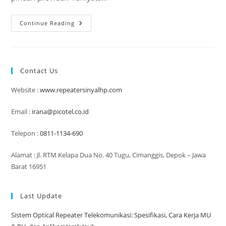
Cara
Continue Reading
Memilih
Penguat
Sinyal
HP
Yang
Cocok
Contact Us
Untuk
Rumah
&
Website :
www.repeatersinyalhp.com
Kantor
Email :
irana@picotel.co.id
Telepon :
0811-1134-690
Alamat : Jl. RTM Kelapa Dua No. 40 Tugu, Cimanggis, Depok – Jawa
Barat 16951
Last Update
Sistem Optical Repeater Telekomunikasi: Spesifikasi, Cara Kerja MU