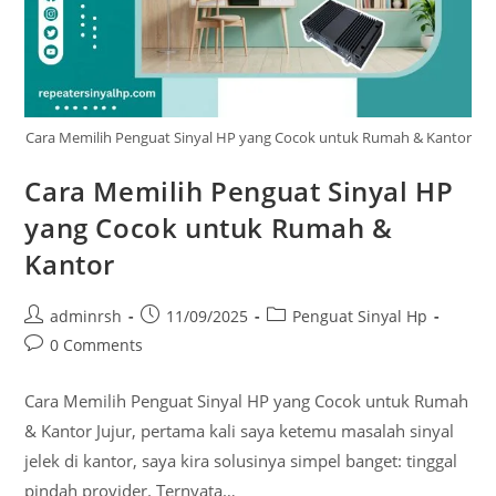
Cara Memilih Penguat Sinyal HP yang Cocok untuk Rumah & Kantor
Cara Memilih Penguat Sinyal HP
yang Cocok untuk Rumah &
Kantor
Post
Post
Post
adminrsh
11/09/2025
Penguat Sinyal Hp
author:
published:
category:
Post
0 Comments
comments:
Cara Memilih Penguat Sinyal HP yang Cocok untuk Rumah
& Kantor Jujur, pertama kali saya ketemu masalah sinyal
jelek di kantor, saya kira solusinya simpel banget: tinggal
pindah provider. Ternyata…