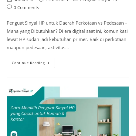
author:
published:
category:
Post
0 Comments
comments:
Penguat Sinyal HP untuk Daerah Perkotaan vs Pedesaan –
Mana yang Dibutuhkan? Di era digital saat ini, komunikasi
lewat HP sudah jadi kebutuhan primer. Baik di perkotaan
maupun pedesaan, aktivitas…
Penguat
Continue Reading
Sinyal
HP
Untuk
Daerah
Perkotaan
Vs
Pedesaan
–
Mana
Yang
Dibutuhkan?