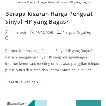
Berapa Kisaran Harga Penguat Sinyal HP yang Bagus
Berapa Kisaran Harga Penguat
Sinyal HP yang Bagus?
Post
Post
Post
adminrsh
26/09/2025
Penguat Sinyal Hp
author:
published:
category:
Post
0 Comments
comments:
Berapa Kisaran Harga Penguat Sinyal HP yang Bagus?
Pernah mengalami sinyal HP yang hilang-hilangan,
internet lemot saat meeting online, atau panggilan telepon
putus-putus di rumah dan kantor? Masalah ini bukan…
Berapa
Continue Reading
Kisaran
Harga
Penguat
Sinyal
HP
Yang
Bagus?