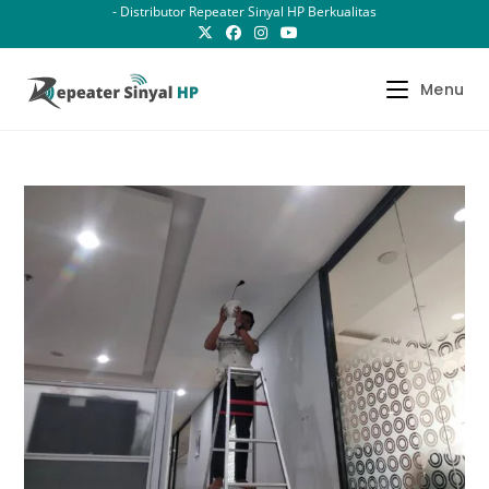
Skip
- Distributor Repeater Sinyal HP Berkualitas
to
content
Menu