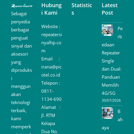
Hubung
Statistic
Latest
i Kami
s
Post
Sebagai
penyedia
Website :
Pe
berbagai
repeatersi
rb
penguat
nyalhp.co
edaan
sinyal dan
m
Repeater
aksesori
Email :
Single
yang
irana@pic
dan Dual:
diproduks
otel.co.id
Panduan
i
Telepon :
Memilih
menggun
0811-
4G/5G
akan
1134-690
30/07/2026
teknologi
Alamat :
terbaik,
B
Jl. RTM
kami
ah
Kelapa
memperk
aya
Dua No.