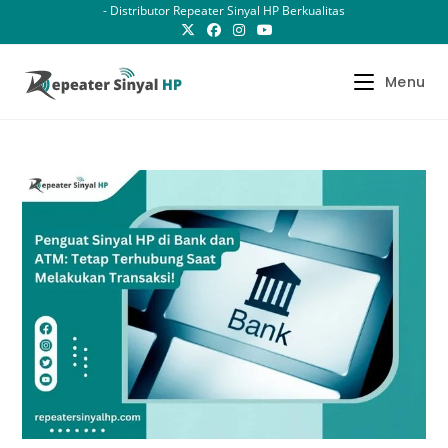
Skip
- Distributor Repeater Sinyal HP Berkualitas
to
content
Menu