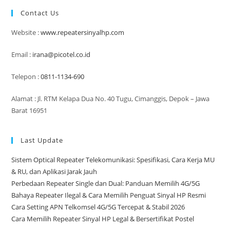
Dan
ATM:
Contact Us
Tetap
Terhubung
Saat
Website :
www.repeatersinyalhp.com
Melakukan
Transaksi!
Email :
irana@picotel.co.id
Telepon :
0811-1134-690
Alamat : Jl. RTM Kelapa Dua No. 40 Tugu, Cimanggis, Depok – Jawa
Barat 16951
Last Update
Sistem Optical Repeater Telekomunikasi: Spesifikasi, Cara Kerja MU
& RU, dan Aplikasi Jarak Jauh
Perbedaan Repeater Single dan Dual: Panduan Memilih 4G/5G
Bahaya Repeater Ilegal & Cara Memilih Penguat Sinyal HP Resmi
Cara Setting APN Telkomsel 4G/5G Tercepat & Stabil 2026
Cara Memilih Repeater Sinyal HP Legal & Bersertifikat Postel