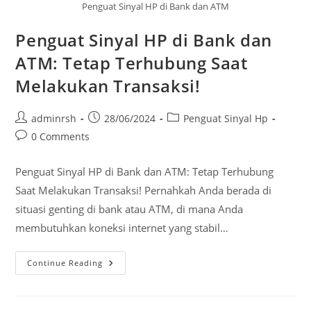
Penguat Sinyal HP di Bank dan ATM
Penguat Sinyal HP di Bank dan
ATM: Tetap Terhubung Saat
Melakukan Transaksi!
Post
Post
Post
adminrsh
28/06/2024
Penguat Sinyal Hp
author:
published:
category:
Post
0 Comments
comments:
Penguat Sinyal HP di Bank dan ATM: Tetap Terhubung
Saat Melakukan Transaksi! Pernahkah Anda berada di
situasi genting di bank atau ATM, di mana Anda
membutuhkan koneksi internet yang stabil…
Penguat
Continue Reading
Sinyal
HP
Di
Bank