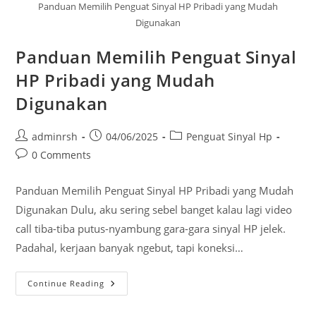
Panduan Memilih Penguat Sinyal HP Pribadi yang Mudah
Digunakan
Panduan Memilih Penguat Sinyal
HP Pribadi yang Mudah
Digunakan
Post
Post
Post
adminrsh
04/06/2025
Penguat Sinyal Hp
author:
published:
category:
Post
0 Comments
comments:
Panduan Memilih Penguat Sinyal HP Pribadi yang Mudah
Digunakan Dulu, aku sering sebel banget kalau lagi video
call tiba-tiba putus-nyambung gara-gara sinyal HP jelek.
Padahal, kerjaan banyak ngebut, tapi koneksi…
Panduan
Continue Reading
Memilih
Penguat
Sinyal