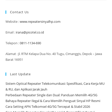
HP
Pribadi
Yang
Contact Us
Mudah
Digunakan
Website :
www.repeatersinyalhp.com
Email :
irana@picotel.co.id
Telepon :
0811-1134-690
Alamat : Jl. RTM Kelapa Dua No. 40 Tugu, Cimanggis, Depok – Jawa
Barat 16951
Last Update
Sistem Optical Repeater Telekomunikasi: Spesifikasi, Cara Kerja MU
& RU, dan Aplikasi Jarak Jauh
Perbedaan Repeater Single dan Dual: Panduan Memilih 4G/5G
Bahaya Repeater Ilegal & Cara Memilih Penguat Sinyal HP Resmi
Cara Setting APN Telkomsel 4G/5G Tercepat & Stabil 2026