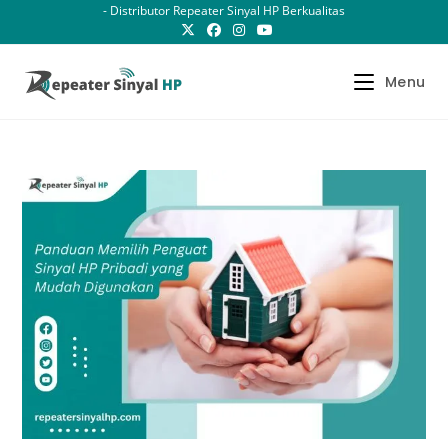
Skip
- Distributor Repeater Sinyal HP Berkualitas
to
content
Menu