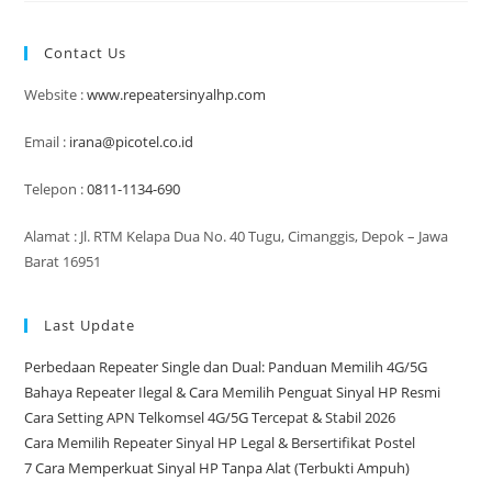
Hemat
Dengan
Alat
Contact Us
Penguat
Sinyal
HP
Website :
www.repeatersinyalhp.com
Android
Email :
irana@picotel.co.id
Telepon :
0811-1134-690
Alamat : Jl. RTM Kelapa Dua No. 40 Tugu, Cimanggis, Depok – Jawa
Barat 16951
Last Update
Perbedaan Repeater Single dan Dual: Panduan Memilih 4G/5G
Bahaya Repeater Ilegal & Cara Memilih Penguat Sinyal HP Resmi
Cara Setting APN Telkomsel 4G/5G Tercepat & Stabil 2026
Cara Memilih Repeater Sinyal HP Legal & Bersertifikat Postel
7 Cara Memperkuat Sinyal HP Tanpa Alat (Terbukti Ampuh)