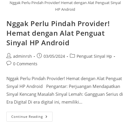
Nggak Perlu Pindah Provider! Hemat dengan Alat Penguat Sinyal
HP Android
Nggak Perlu Pindah Provider!
Hemat dengan Alat Penguat
Sinyal HP Android
Post
Post
Post
adminrsh
03/05/2024
Penguat Sinyal Hp
author:
published:
category:
Post
0 Comments
comments:
Nggak Perlu Pindah Provider! Hemat dengan Alat Penguat
Sinyal HP Android Pengantar: Perjuangan Mendapatkan
Sinyal Kencang Masalah Sinyal Lemah: Gangguan Serius di
Era Digital Di era digital ini, memiliki…
Nggak
Continue Reading
Perlu
Pindah
Provider!