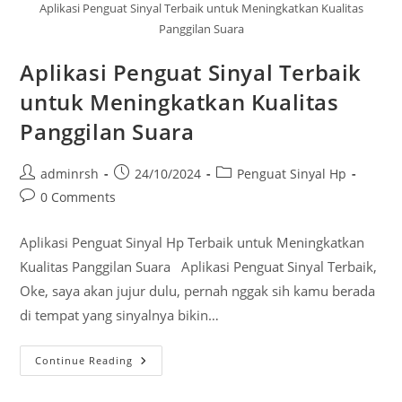
Aplikasi Penguat Sinyal Terbaik untuk Meningkatkan Kualitas
Panggilan Suara
Aplikasi Penguat Sinyal Terbaik
untuk Meningkatkan Kualitas
Panggilan Suara
Post
Post
Post
adminrsh
24/10/2024
Penguat Sinyal Hp
author:
published:
category:
Post
0 Comments
comments:
Aplikasi Penguat Sinyal Hp Terbaik untuk Meningkatkan
Kualitas Panggilan Suara Aplikasi Penguat Sinyal Terbaik,
Oke, saya akan jujur dulu, pernah nggak sih kamu berada
di tempat yang sinyalnya bikin…
Aplikasi
Continue Reading
Penguat
Sinyal
Terbaik