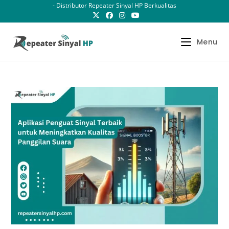
Skip
- Distributor Repeater Sinyal HP Berkualitas
to
content
Menu