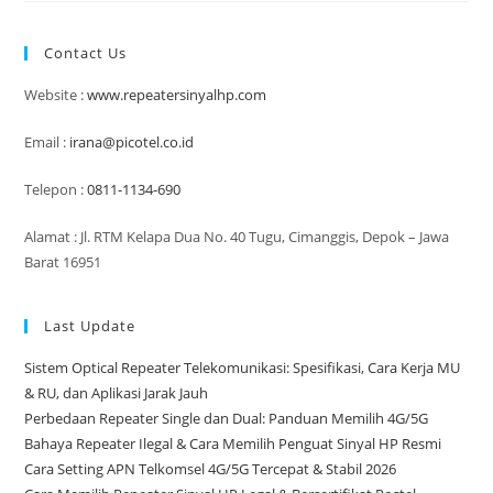
Untuk
Meningkatkan
Kualitas
Contact Us
Panggilan
Suara
Website :
www.repeatersinyalhp.com
Email :
irana@picotel.co.id
Telepon :
0811-1134-690
Alamat : Jl. RTM Kelapa Dua No. 40 Tugu, Cimanggis, Depok – Jawa
Barat 16951
Last Update
Sistem Optical Repeater Telekomunikasi: Spesifikasi, Cara Kerja MU
& RU, dan Aplikasi Jarak Jauh
Perbedaan Repeater Single dan Dual: Panduan Memilih 4G/5G
Bahaya Repeater Ilegal & Cara Memilih Penguat Sinyal HP Resmi
Cara Setting APN Telkomsel 4G/5G Tercepat & Stabil 2026