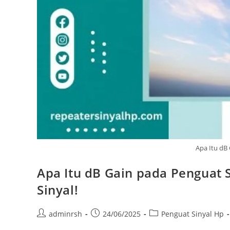
Apa Itu dB
Apa Itu dB Gain pada Penguat 
Sinyal!
Post
Post
Post
adminrsh
24/06/2025
Penguat Sinyal Hp
author:
published:
category: