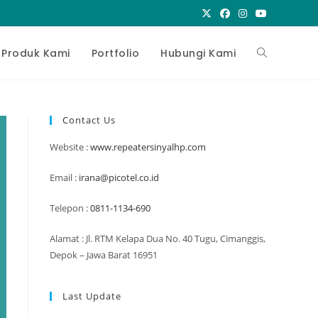
Toggle
Produk Kami
Portfolio
Hubungi Kami
website
Contact Us
Website :
www.repeatersinyalhp.com
search
Email :
irana@picotel.co.id
Telepon :
0811-1134-690
Alamat : Jl. RTM Kelapa Dua No. 40 Tugu, Cimanggis,
Depok – Jawa Barat 16951
Last Update