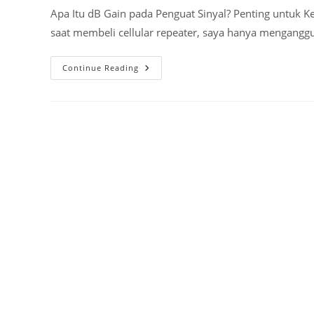
Apa Itu dB Gain pada Penguat Sinyal? Penting untuk Ke
saat membeli cellular repeater, saya hanya mengang
Apa
Continue Reading
Itu
DB
Gain
Pada
Penguat
Sinyal?
Penting
Untuk
Kekuatan
Sinyal!