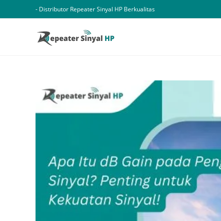
Skip
- Distributor Repeater Sinyal HP Berkualitas
to
content