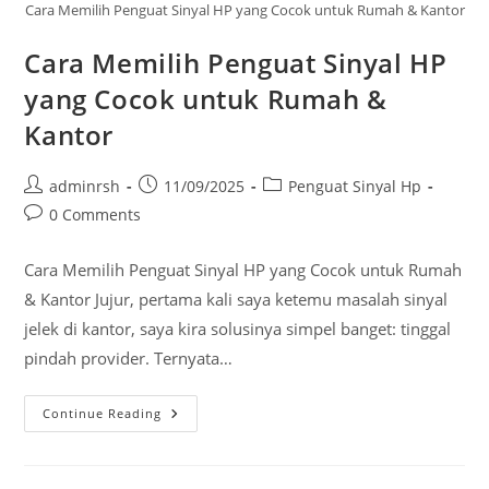
Cara Memilih Penguat Sinyal HP yang Cocok untuk Rumah & Kantor
Cara Memilih Penguat Sinyal HP
yang Cocok untuk Rumah &
Kantor
Post
Post
Post
adminrsh
11/09/2025
Penguat Sinyal Hp
author:
published:
category:
Post
0 Comments
comments:
Cara Memilih Penguat Sinyal HP yang Cocok untuk Rumah
& Kantor Jujur, pertama kali saya ketemu masalah sinyal
jelek di kantor, saya kira solusinya simpel banget: tinggal
pindah provider. Ternyata…
Cara
Continue Reading
Memilih
Penguat
Sinyal
HP