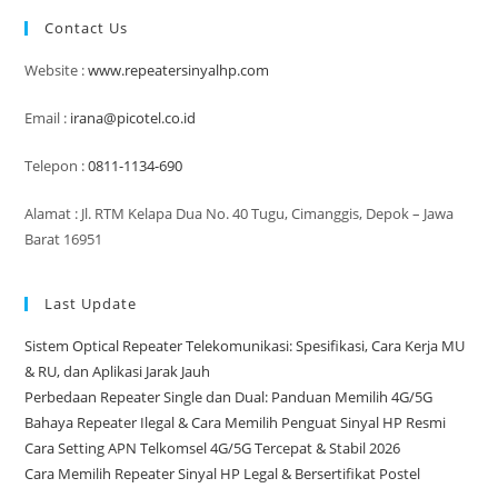
Yang
Cocok
Contact Us
Untuk
Rumah
&
Website :
www.repeatersinyalhp.com
Kantor
Email :
irana@picotel.co.id
Telepon :
0811-1134-690
Alamat : Jl. RTM Kelapa Dua No. 40 Tugu, Cimanggis, Depok – Jawa
Barat 16951
Last Update
Sistem Optical Repeater Telekomunikasi: Spesifikasi, Cara Kerja MU
& RU, dan Aplikasi Jarak Jauh
Perbedaan Repeater Single dan Dual: Panduan Memilih 4G/5G
Bahaya Repeater Ilegal & Cara Memilih Penguat Sinyal HP Resmi
Cara Setting APN Telkomsel 4G/5G Tercepat & Stabil 2026
Cara Memilih Repeater Sinyal HP Legal & Bersertifikat Postel