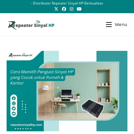
Skip
- Distributor Repeater Sinyal HP Berkualitas
to
content
Menu