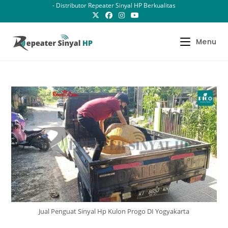
Skip
- Distributor Repeater Sinyal HP Berkualitas
to
content
Menu
Jual Penguat Sinyal Hp Kulon Progo DI Yogyakarta