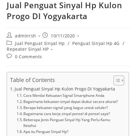
Jual Penguat Sinyal Hp Kulon
Progo DI Yogyakarta
Post
Post
adminrsh
10/11/2020
author:
published:
Post
Jual Penguat Sinyal Hp
/
Penguat Sinyal Hp 4G
/
category:
Repeater Sinyal HP
Post
0 Comments
comments:
Table of Contents
Jual Penguat Sinyal Hp Kulon Progo DI Yogyakarta
Cara Menilai Kekuatan Signal Smartphone Anda
Bagaimana kekuatan sinyal dapat diukur secara akurat?
Berapa kekuatan signal yang bagus untuk seluler?
Bagaimana cara kerja sinyal ponsel di ponsel saya?
Beberapa Jenis Penguat Sinyal Hp Yang Perlu Kamu
Ketahui
Apa itu Penguat Sinyal Hp?