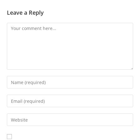
Leave a Reply
Comment
Enter
your
name
Enter
or
your
username
email
Enter
to
address
your
comment
to
website
comment