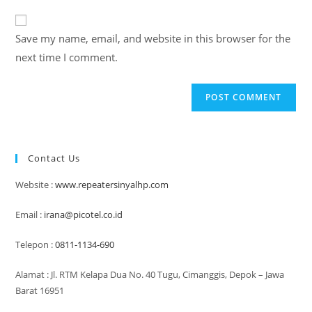
to
website
comment
URL
Save my name, email, and website in this browser for the
(optional)
next time I comment.
Contact Us
Website :
www.repeatersinyalhp.com
Email :
irana@picotel.co.id
Telepon :
0811-1134-690
Alamat : Jl. RTM Kelapa Dua No. 40 Tugu, Cimanggis, Depok – Jawa
Barat 16951