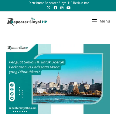
Skip
- Distributor Repeater Sinyal HP Berkualitas
to
content
Menu