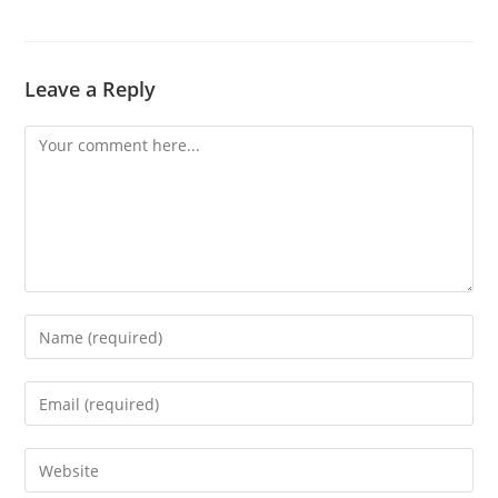
Leave a Reply
Comment
Enter
your
name
Enter
or
your
username
email
Enter
to
address
your
comment