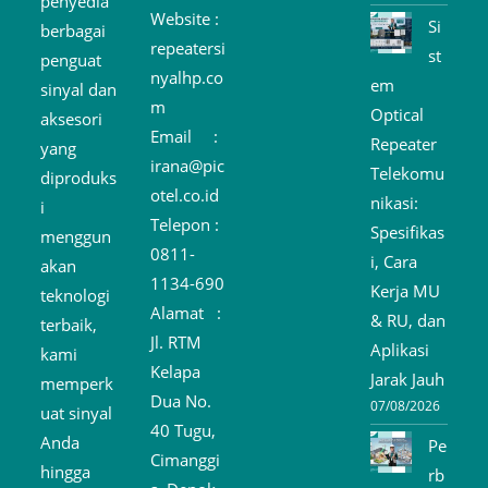
penyedia
Website :
Si
berbagai
repeatersi
st
penguat
nyalhp.co
em
sinyal dan
m
Optical
aksesori
Email :
Repeater
yang
irana@pic
Telekomu
diproduks
otel.co.id
nikasi:
i
Telepon :
Spesifikas
menggun
0811-
i, Cara
akan
1134-690
Kerja MU
teknologi
Alamat :
& RU, dan
terbaik,
Jl. RTM
Aplikasi
kami
Kelapa
Jarak Jauh
memperk
Dua No.
07/08/2026
uat sinyal
40 Tugu,
Anda
Pe
Cimanggi
hingga
rb