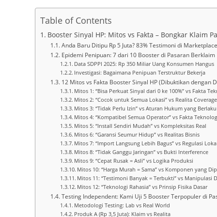
Table of Contents
Booster Sinyal HP: Mitos vs Fakta – Bongkar Klaim
Anda Baru Ditipu Rp 5 Juta? 83% Testimoni di Marketplace
Epidemi Penipuan: 7 dari 10 Booster di Pasaran Berklaim
Data SDPPI 2025: Rp 350 Miliar Uang Konsumen Hangus
Investigasi: Bagaimana Penipuan Terstruktur Bekerja
12 Mitos vs Fakta Booster Sinyal HP (Dibuktikan dengan D
Mitos 1: “Bisa Perkuat Sinyal dari 0 ke 100%” vs Fakta Tek
Mitos 2: “Cocok untuk Semua Lokasi” vs Realita Coverage
Mitos 3: “Tidak Perlu Izin” vs Aturan Hukum yang Berlaku
Mitos 4: “Kompatibel Semua Operator” vs Fakta Teknolog
Mitos 5: “Install Sendiri Mudah” vs Kompleksitas Real
Mitos 6: “Garansi Seumur Hidup” vs Realitas Bisnis
Mitos 7: “Import Langsung Lebih Bagus” vs Regulasi Loka
Mitos 8: “Tidak Ganggu Jaringan” vs Bukti Interference
Mitos 9: “Cepat Rusak = Asli” vs Logika Produksi
Mitos 10: “Harga Murah = Sama” vs Komponen yang Di
Mitos 11: “Testimoni Banyak = Terbukti” vs Manipulasi Di
Mitos 12: “Teknologi Rahasia” vs Prinsip Fisika Dasar
Testing Independent: Kami Uji 5 Booster Terpopuler di P
Metodologi Testing: Lab vs Real World
Produk A (Rp 3,5 Juta): Klaim vs Realita