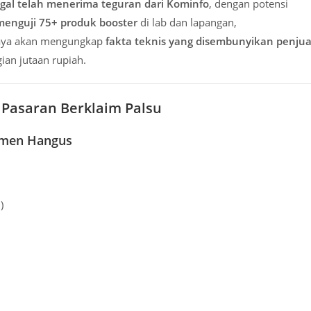
egal telah menerima teguran dari Kominfo
, dengan potensi
menguji 75+ produk booster
di lab dan lapangan,
saya akan mengungkap
fakta teknis yang disembunyikan penjua
an jutaan rupiah.
i Pasaran Berklaim Palsu
sumen Hangus
)