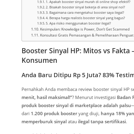
1. Apakah booster sinyal murah di online shop efektif?
2. Bisakah booster sinyal bekerja di area sinyal nol?
3. Bagaimana cara mengetahui booster saya ilegal?
4. Berapa harga realistis booster sinyal yang bagus?
5. Apa risiko menggunakan booster ilegal?
Kesimpulan: Knowledge is Power, Don’t Get Scammed
Konsultasi Gratis Pemasangan & Pemeliharaan Penguat 
Booster Sinyal HP: Mitos vs Fakta
Konsumen
Anda Baru Ditipu Rp 5 Juta? 83% Testi
Pernahkah Anda membaca review booster sinyal HP sep
menit, hasil maksimal!”
? Menurut investigasi
Badan 
produk booster sinyal di marketplace adalah palsu
—
dari
1.200 produk booster
yang diuji,
hanya 18% yan
memperburuk sinyal
atau
ilegal tanpa sertifikasi
.