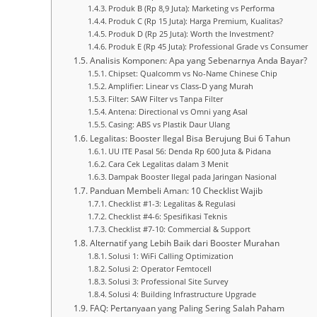
Produk B (Rp 8,9 Juta): Marketing vs Performa
Produk C (Rp 15 Juta): Harga Premium, Kualitas?
Produk D (Rp 25 Juta): Worth the Investment?
Produk E (Rp 45 Juta): Professional Grade vs Consumer
Analisis Komponen: Apa yang Sebenarnya Anda Bayar?
Chipset: Qualcomm vs No-Name Chinese Chip
Amplifier: Linear vs Class-D yang Murah
Filter: SAW Filter vs Tanpa Filter
Antena: Directional vs Omni yang Asal
Casing: ABS vs Plastik Daur Ulang
Legalitas: Booster Ilegal Bisa Berujung Bui 6 Tahun
UU ITE Pasal 56: Denda Rp 600 Juta & Pidana
Cara Cek Legalitas dalam 3 Menit
Dampak Booster Ilegal pada Jaringan Nasional
Panduan Membeli Aman: 10 Checklist Wajib
Checklist #1-3: Legalitas & Regulasi
Checklist #4-6: Spesifikasi Teknis
Checklist #7-10: Commercial & Support
Alternatif yang Lebih Baik dari Booster Murahan
Solusi 1: WiFi Calling Optimization
Solusi 2: Operator Femtocell
Solusi 3: Professional Site Survey
Solusi 4: Building Infrastructure Upgrade
FAQ: Pertanyaan yang Paling Sering Salah Paham