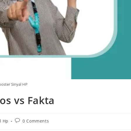
oster Sinyal HP
os vs Fakta
Post
l Hp
0 Comments
comments: