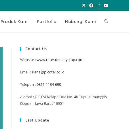
Toggle
Produk Kami
Portfolio
Hubungi Kami
website
Contact Us
Website :
www.repeatersinyalhp.com
search
Email :
irana@picotel.co.id
Telepon :
0811-1134-690
Alamat : Jl. RTM Kelapa Dua No. 40 Tugu, Cimanggis,
Depok – Jawa Barat 16951
Last Update