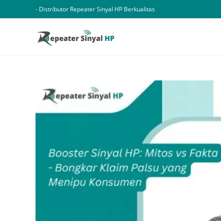
Skip
- Distributor Repeater Sinyal HP Berkualitas
to
content