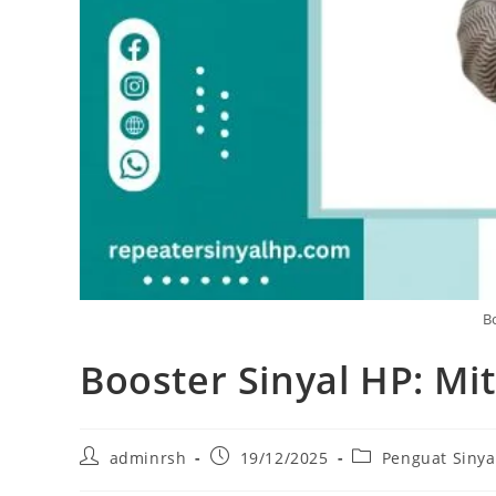
Bo
Booster Sinyal HP: Mit
Post
Post
Post
adminrsh
19/12/2025
Penguat Sinya
author:
published:
category: