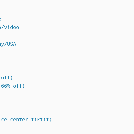


/video

y/USA"

off)

66% off)

ce center fiktif)
