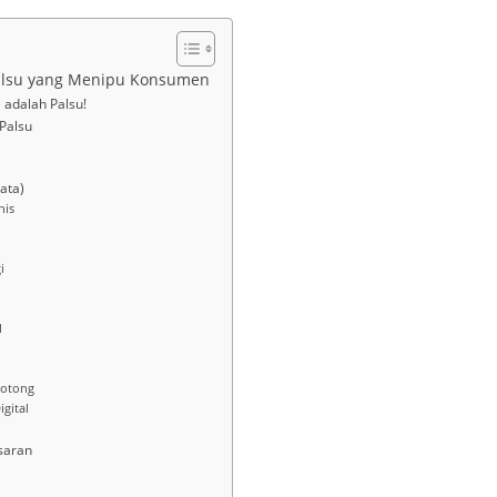
 Palsu yang Menipu Konsumen
 adalah Palsu!
 Palsu
ata)
nis
i
l
potong
gital
asaran