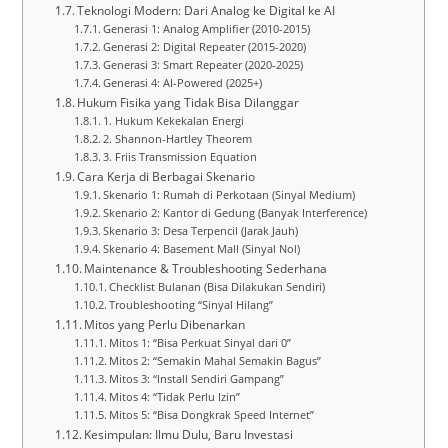
Teknologi Modern: Dari Analog ke Digital ke AI
Generasi 1: Analog Amplifier (2010-2015)
Generasi 2: Digital Repeater (2015-2020)
Generasi 3: Smart Repeater (2020-2025)
Generasi 4: AI-Powered (2025+)
Hukum Fisika yang Tidak Bisa Dilanggar
1. Hukum Kekekalan Energi
2. Shannon-Hartley Theorem
3. Friis Transmission Equation
Cara Kerja di Berbagai Skenario
Skenario 1: Rumah di Perkotaan (Sinyal Medium)
Skenario 2: Kantor di Gedung (Banyak Interference)
Skenario 3: Desa Terpencil (Jarak Jauh)
Skenario 4: Basement Mall (Sinyal Nol)
Maintenance & Troubleshooting Sederhana
Checklist Bulanan (Bisa Dilakukan Sendiri)
Troubleshooting “Sinyal Hilang”
Mitos yang Perlu Dibenarkan
Mitos 1: “Bisa Perkuat Sinyal dari 0”
Mitos 2: “Semakin Mahal Semakin Bagus”
Mitos 3: “Install Sendiri Gampang”
Mitos 4: “Tidak Perlu Izin”
Mitos 5: “Bisa Dongkrak Speed Internet”
Kesimpulan: Ilmu Dulu, Baru Investasi