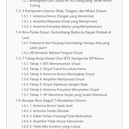
Analoginya Gini: Sinyal HP itu Orang yang Teriak Minta
Tolong
3 Komponen Utama: Otak, Tangan, dan Mulut Sistem
1. Antenna Donor (Tangan yang Menerima)
2. Amplifier/Repeater (Otak yang Memproses)
3. Antenna Penyebar (Mulut yang Menyebarkan)
Ilmu Fisika Dasar: Gelombang Radio itu Kayak Ombak di
Laut
Frekuensi dan Panjang Gelombang: Kenapa Ada yang
Lebih Jauh?
dB (Desibel): Bahasa Penguat Sinyal
7 Tahap Kerja Detail: Dari BTS Sampai ke HP Kamu
Tahap 1: BTS Memancarkan Sinyal
Tahap 2: Sinyal Travel ke Lokasi Kamu
Tahap 3: Antenna Donor Menangkap Sinyal
Tahap 4: Amplifier Memproses Sinyal
Tahap 5: Sinyal Diperkuat dengan Bijak
Tahap 6: Antenna Penyebar Menyiarkan Sinyal
Tahap 7: HP Menerima Sinyal yang Sudah Diperkuat
Kenapa Bisa Gagal? 5 Kesalahan Umum
1. Antenna Donor Salah Arah
2. Antenna Terlalu Rendah
3. Kabel Terlalu Panjang/Tidak Berkualitas
4. Amplifier Tidak Sesuai Kebutuhan
5. Tidak Ada Isolation yang Cukup