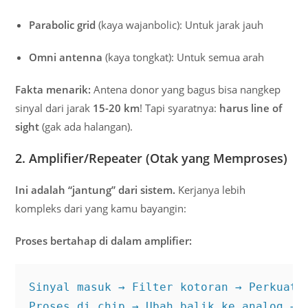
Parabolic grid
(kaya wajanbolic): Untuk jarak jauh
Omni antenna
(kaya tongkat): Untuk semua arah
Fakta menarik:
Antena donor yang bagus bisa nangkep
sinyal dari jarak
15-20 km
! Tapi syaratnya:
harus line of
sight
(gak ada halangan).
2. Amplifier/Repeater (Otak yang Memproses)
Ini adalah “jantung” dari sistem.
Kerjanya lebih
kompleks dari yang kamu bayangin:
Proses bertahap di dalam amplifier:
Sinyal masuk → Filter kotoran → Perkuat s
Proses di chip → Ubah balik ke analog → 