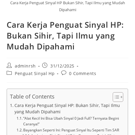
Cara Kerja Penguat Sinyal HP Bukan Sihir, Tapi Ilmu yang Mudah
Dipahami
Cara Kerja Penguat Sinyal HP:
Bukan Sihir, Tapi Ilmu yang
Mudah Dipahami
Post
Post
adminrsh
31/12/2025
author:
published:
Post
Post
Penguat Sinyal Hp
0 Comments
category:
comments:
Table of Contents
Cara Kerja Penguat Sinyal HP: Bukan Sihir, Tapi Ilmu
yang Mudah Dipahami
“Alat Kecil Ini Bisa Ubah Sinyal 0 Jadi Full? Ternyata Begini
Caranya!”
Bayangkan Seperti Ini: Penguat Sinyal Itu Seperti Tim SAR