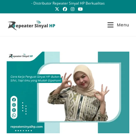
Skip
- Distributor Repeater Sinyal HP Berkualitas
to
content
Menu