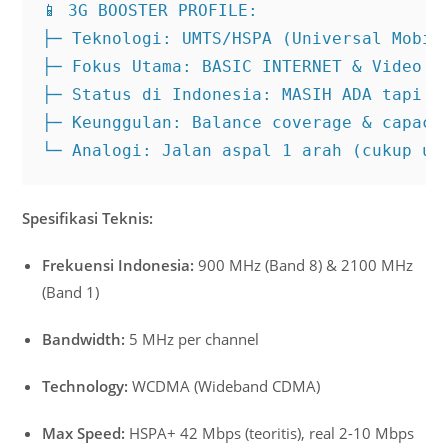
📱 3G BOOSTER PROFILE:

├─ Teknologi: UMTS/HSPA (Universal Mobile
├─ Fokus Utama: BASIC INTERNET & Video Ca
├─ Status di Indonesia: MASIH ADA tapi di
├─ Keunggulan: Balance coverage & capacit
└─ Analogi: Jalan aspal 1 arah (cukup un
Spesifikasi Teknis:
Frekuensi Indonesia:
900 MHz (Band 8) & 2100 MHz
(Band 1)
Bandwidth:
5 MHz per channel
Technology:
WCDMA (Wideband CDMA)
Max Speed:
HSPA+ 42 Mbps (teoritis), real 2-10 Mbps