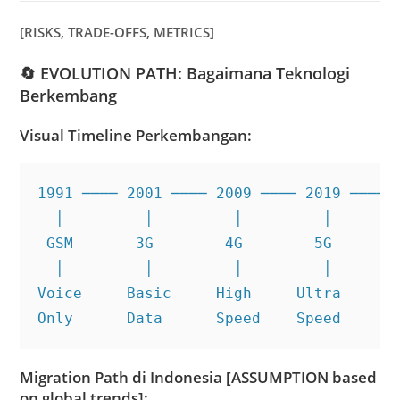
[RISKS, TRADE-OFFS, METRICS]
🔄
EVOLUTION PATH: Bagaimana Teknologi
Berkembang
Visual Timeline Perkembangan:
1991 ──── 2001 ──── 2009 ──── 2019 ──── 2
  │         │         │         │        
 GSM       3G        4G        5G       5
  │         │         │         │        
Voice     Basic     High     Ultra     Co
Only      Data      Speed    Speed     E
Migration Path di Indonesia [ASSUMPTION based
on global trends]: