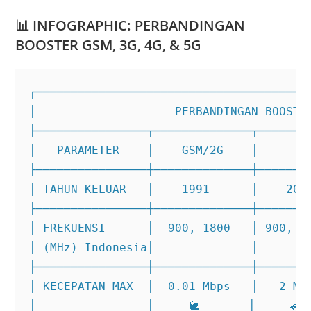
📊
INFOGRAPHIC: PERBANDINGAN
BOOSTER GSM, 3G, 4G, & 5G
┌────────────────────────────────────────
│                    PERBANDINGAN BOOSTER
├────────────────┬──────────────┬────────
│   PARAMETER    │    GSM/2G    │      3G
├────────────────┼──────────────┼────────
│ TAHUN KELUAR   │    1991      │    2001
├────────────────┼──────────────┼────────
│ FREKUENSI      │  900, 1800   │ 900, 21
│ (MHz) Indonesia│              │        
├────────────────┼──────────────┼────────
│ KECEPATAN MAX  │  0.01 Mbps   │   2 Mbp
│                │     🐌       │     🚗  