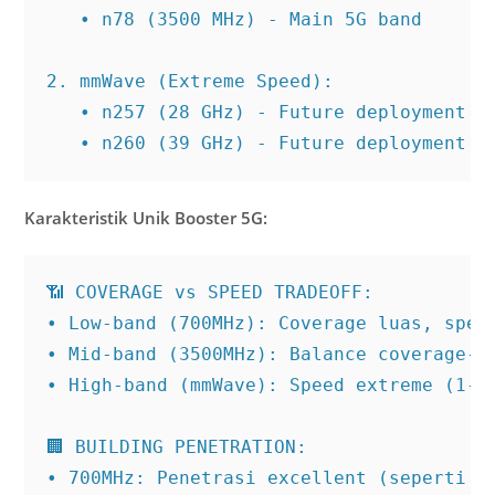
   • n78 (3500 MHz) - Main 5G band

2. mmWave (Extreme Speed):

   • n257 (28 GHz) - Future deployment

   • n260 (39 GHz) - Future deployment
Karakteristik Unik Booster 5G:
📶 COVERAGE vs SPEED TRADEOFF:

• Low-band (700MHz): Coverage luas, speed
• Mid-band (3500MHz): Balance coverage-sp
• High-band (mmWave): Speed extreme (1-10
🏢 BUILDING PENETRATION:

• 700MHz: Penetrasi excellent (seperti 2G