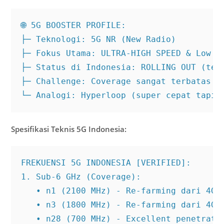
🌐 5G BOOSTER PROFILE:

├─ Teknologi: 5G NR (New Radio)

├─ Fokus Utama: ULTRA-HIGH SPEED & Low La
├─ Status di Indonesia: ROLLING OUT (terb
├─ Challenge: Coverage sangat terbatas

└─ Analogi: Hyperloop (super cepat tapi 
Spesifikasi Teknis 5G Indonesia:
FREKUENSI 5G INDONESIA [VERIFIED]:

1. Sub-6 GHz (Coverage):

   • n1 (2100 MHz) - Re-farming dari 4G

   • n3 (1800 MHz) - Re-farming dari 4G

   • n28 (700 MHz) - Excellent penetratio