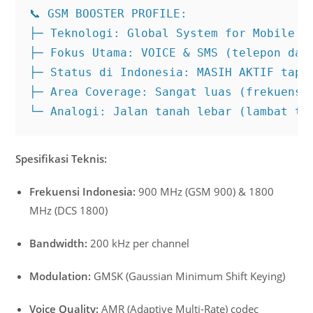
📞 GSM BOOSTER PROFILE:

├─ Teknologi: Global System for Mobile Co
├─ Fokus Utama: VOICE & SMS (telepon dan 
├─ Status di Indonesia: MASIH AKTIF tapi 
├─ Area Coverage: Sangat luas (frekuensi 
└─ Analogi: Jalan tanah lebar (lambat ta
Spesifikasi Teknis:
Frekuensi Indonesia:
900 MHz (GSM 900) & 1800
MHz (DCS 1800)
Bandwidth:
200 kHz per channel
Modulation:
GMSK (Gaussian Minimum Shift Keying)
Voice Quality:
AMR (Adaptive Multi-Rate) codec