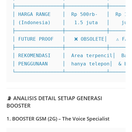
├────────────────┼──────────────┼────────
│ HARGA RANGE    │  Rp 500rb-   │  Rp 1-2
│ (Indonesia)    │   1.5 juta   │    juta
├────────────────┼──────────────┼────────
│ FUTURE PROOF   │   ❌ OBSOLETE│   ⚠️ FAD
├────────────────┼──────────────┼────────
│ REKOMENDASI    │  Area terpencil│  Back
│ PENGGUNAAN     │  hanya telepon│  & bas
└────────────────┴──────────────┴───────
📡
ANALISIS DETAIL SETIAP GENERASI
BOOSTER
1. BOOSTER GSM (2G) – The Voice Specialist