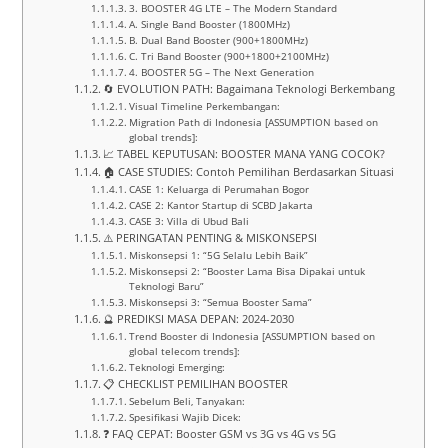
3. BOOSTER 4G LTE – The Modern Standard
A. Single Band Booster (1800MHz)
B. Dual Band Booster (900+1800MHz)
C. Tri Band Booster (900+1800+2100MHz)
4. BOOSTER 5G – The Next Generation
🔄 EVOLUTION PATH: Bagaimana Teknologi Berkembang
Visual Timeline Perkembangan:
Migration Path di Indonesia [ASSUMPTION based on
global trends]:
📈 TABEL KEPUTUSAN: BOOSTER MANA YANG COCOK?
🏠 CASE STUDIES: Contoh Pemilihan Berdasarkan Situasi
CASE 1: Keluarga di Perumahan Bogor
CASE 2: Kantor Startup di SCBD Jakarta
CASE 3: Villa di Ubud Bali
⚠️ PERINGATAN PENTING & MISKONSEPSI
Miskonsepsi 1: “5G Selalu Lebih Baik”
Miskonsepsi 2: “Booster Lama Bisa Dipakai untuk
Teknologi Baru”
Miskonsepsi 3: “Semua Booster Sama”
🔮 PREDIKSI MASA DEPAN: 2024-2030
Trend Booster di Indonesia [ASSUMPTION based on
global telecom trends]:
Teknologi Emerging:
📋 CHECKLIST PEMILIHAN BOOSTER
Sebelum Beli, Tanyakan:
Spesifikasi Wajib Dicek:
❓ FAQ CEPAT: Booster GSM vs 3G vs 4G vs 5G