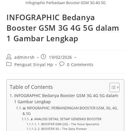
Infographic Perbedaan Booster GSM 3G 4G 5G
INFOGRAPHIC Bedanya
Booster GSM 3G 4G 5G dalam
1 Gambar Lengkap
Post
Post
adminrsh
19/02/2026
author:
published:
Post
Post
Penguat Sinyal Hp
0 Comments
category:
comments:
Table of Contents
INFOGRAPHIC Bedanya Booster GSM 3G 4G 5G dalam
1 Gambar Lengkap
📊 INFOGRAPHIC: PERBANDINGAN BOOSTER GSM, 3G, 4G,
& 5G
📡 ANALISIS DETAIL SETIAP GENERASI BOOSTER
1. BOOSTER GSM (2G) – The Voice Specialist
2. BOOSTER 3G – The Data Pioneer