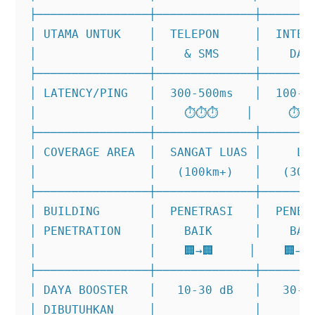
├────────────────┼──────────────┼────────
│ UTAMA UNTUK    │  TELEPON     │  INTERN
│                │    & SMS     │    DASA
├────────────────┼──────────────┼────────
│ LATENCY/PING   │  300-500ms   │  100-20
│                │    ⏱️⏱️⏱️    │     ⏱️⏱️
├────────────────┼──────────────┼────────
│ COVERAGE AREA  │  SANGAT LUAS │     LUA
│                │   (100km+)   │   (30km
├────────────────┼──────────────┼────────
│ BUILDING       │  PENETRASI   │  PENETR
│ PENETRATION    │    BAIK      │    BAIK
│                │    🏢→🏢     │    🏢→🏢
├────────────────┼──────────────┼────────
│ DAYA BOOSTER   │   10-30 dB   │   30-50
│ DIBUTUHKAN     │              │        