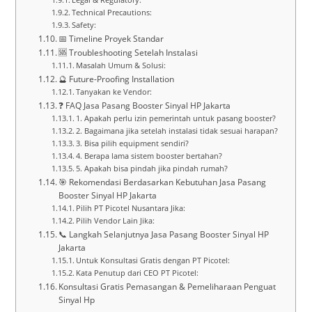
Technical Precautions:
Safety:
📅 Timeline Proyek Standar
🆘 Troubleshooting Setelah Instalasi
Masalah Umum & Solusi:
🔮 Future-Proofing Installation
Tanyakan ke Vendor:
❓ FAQ Jasa Pasang Booster Sinyal HP Jakarta
1. Apakah perlu izin pemerintah untuk pasang booster?
2. Bagaimana jika setelah instalasi tidak sesuai harapan?
3. Bisa pilih equipment sendiri?
4. Berapa lama sistem booster bertahan?
5. Apakah bisa pindah jika pindah rumah?
🎯 Rekomendasi Berdasarkan Kebutuhan Jasa Pasang
Booster Sinyal HP Jakarta
Pilih PT Picotel Nusantara Jika:
Pilih Vendor Lain Jika:
📞 Langkah Selanjutnya Jasa Pasang Booster Sinyal HP
Jakarta
Untuk Konsultasi Gratis dengan PT Picotel:
Kata Penutup dari CEO PT Picotel:
Konsultasi Gratis Pemasangan & Pemeliharaan Penguat
Sinyal Hp