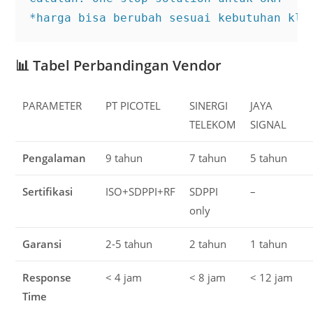
*harga bisa berubah sesuai kebutuhan kli
📊
Tabel Perbandingan Vendor
PARAMETER
PT PICOTEL
SINERGI
JAYA
TELEKOM
SIGNAL
Pengalaman
9 tahun
7 tahun
5 tahun
Sertifikasi
ISO+SDPPI+RF
SDPPI
–
only
Garansi
2-5 tahun
2 tahun
1 tahun
Response
< 4 jam
< 8 jam
< 12 jam
Time