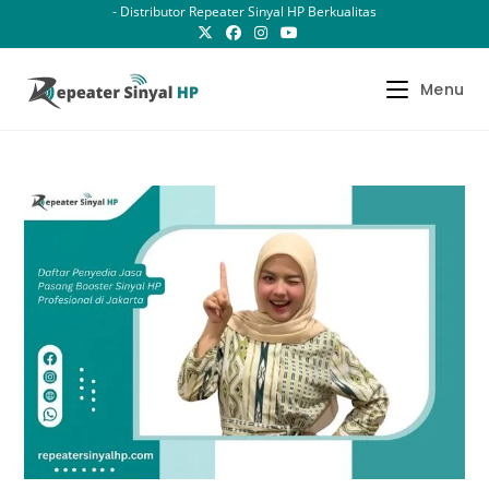
Skip
- Distributor Repeater Sinyal HP Berkualitas
to
content
Menu