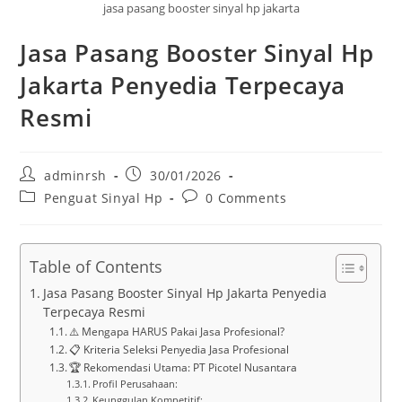
jasa pasang booster sinyal hp jakarta
Jasa Pasang Booster Sinyal Hp
Jakarta Penyedia Terpecaya
Resmi
Post
Post
adminrsh
30/01/2026
author:
published:
Post
Post
Penguat Sinyal Hp
0 Comments
category:
comments:
Table of Contents
Jasa Pasang Booster Sinyal Hp Jakarta Penyedia
Terpecaya Resmi
⚠️ Mengapa HARUS Pakai Jasa Profesional?
📋 Kriteria Seleksi Penyedia Jasa Profesional
🏆 Rekomendasi Utama: PT Picotel Nusantara
Profil Perusahaan:
Keunggulan Kompetitif: