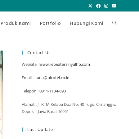
Toggle
Produk Kami
Portfolio
Hubungi Kami
website
Contact Us
Website :
www.repeatersinyalhp.com
search
Email :
irana@picotel.co.id
Telepon :
0811-1134-690
Alamat : Jl. RTM Kelapa Dua No. 40 Tugu, Cimanggis,
Depok – Jawa Barat 16951
Last Update