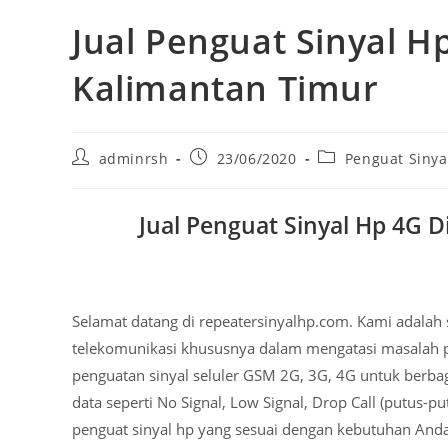
Jual Penguat Sinyal H
Kalimantan Timur
Post
Post
Post
adminrsh
23/06/2020
Penguat Sinya
author:
published:
category:
Jual Penguat Sinyal Hp 4G 
Selamat datang di repeatersinyalhp.com. Kami adala
telekomunikasi khususnya dalam mengatasi masalah pe
penguatan sinyal seluler GSM 2G, 3G, 4G untuk berba
data seperti No Signal, Low Signal, Drop Call (putus
penguat sinyal hp yang sesuai dengan kebutuhan And