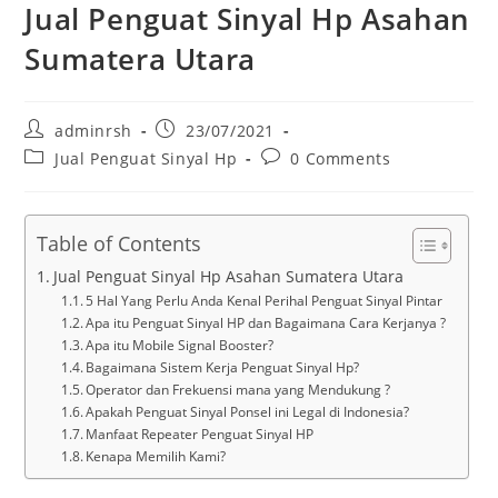
Jual Penguat Sinyal Hp Asahan
Sumatera Utara
Post
Post
adminrsh
23/07/2021
author:
published:
Post
Post
Jual Penguat Sinyal Hp
0 Comments
category:
comments:
Table of Contents
Jual Penguat Sinyal Hp Asahan Sumatera Utara
5 Hal Yang Perlu Anda Kenal Perihal Penguat Sinyal Pintar
Apa itu Penguat Sinyal HP dan Bagaimana Cara Kerjanya ?
Apa itu Mobile Signal Booster?
Bagaimana Sistem Kerja Penguat Sinyal Hp?
Operator dan Frekuensi mana yang Mendukung ?
Apakah Penguat Sinyal Ponsel ini Legal di Indonesia?
Manfaat Repeater Penguat Sinyal HP
Kenapa Memilih Kami?