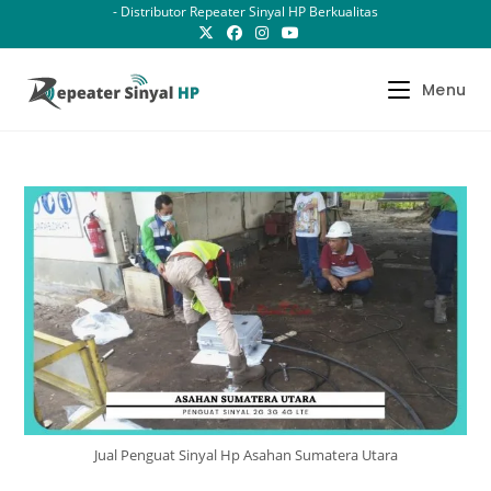
Skip
- Distributor Repeater Sinyal HP Berkualitas
to
content
Menu
Jual Penguat Sinyal Hp Asahan Sumatera Utara