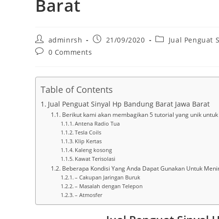
Barat
Post
Post
Post
adminrsh
21/09/2020
Jual Penguat 
author:
published:
category:
Post
0 Comments
comments:
Table of Contents
Jual Penguat Sinyal Hp Bandung Barat Jawa Barat
Berikut kami akan membagikan 5 tutorial yang unik untu
Antena Radio Tua
Tesla Coils
Klip Kertas
Kaleng kosong
Kawat Terisolasi
Beberapa Kondisi Yang Anda Dapat Gunakan Untuk Menin
– Cakupan Jaringan Buruk
– Masalah dengan Telepon
– Atmosfer