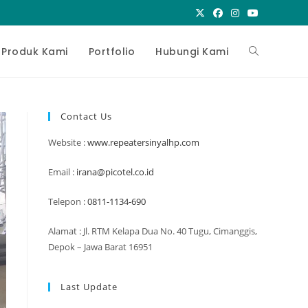
Toggle
Produk Kami
Portfolio
Hubungi Kami
website
Contact Us
Website :
www.repeatersinyalhp.com
search
Email :
irana@picotel.co.id
Telepon :
0811-1134-690
Alamat : Jl. RTM Kelapa Dua No. 40 Tugu, Cimanggis,
Depok – Jawa Barat 16951
Last Update