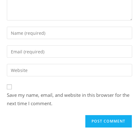
Enter
your
name
Enter
or
your
username
email
Enter
to
address
your
comment
to
website
comment
URL
Save my name, email, and website in this browser for the
(optional)
next time I comment.