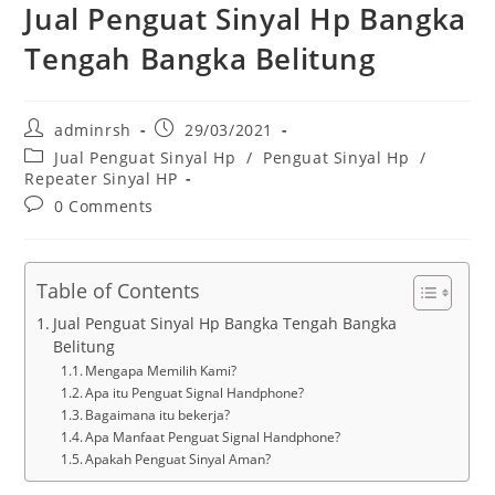
Jual Penguat Sinyal Hp Bangka
Tengah Bangka Belitung
Post
Post
adminrsh
29/03/2021
author:
published:
Post
Jual Penguat Sinyal Hp
/
Penguat Sinyal Hp
/
category:
Repeater Sinyal HP
Post
0 Comments
comments:
Table of Contents
Jual Penguat Sinyal Hp Bangka Tengah Bangka
Belitung
Mengapa Memilih Kami?
Apa itu Penguat Signal Handphone?
Bagaimana itu bekerja?
Apa Manfaat Penguat Signal Handphone?
Apakah Penguat Sinyal Aman?