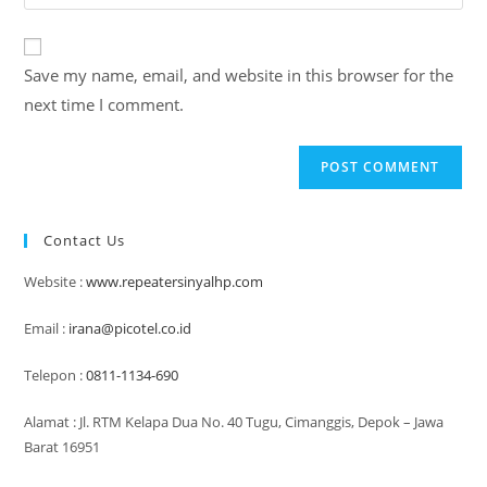
your
comment
to
website
comment
URL
Save my name, email, and website in this browser for the
(optional)
next time I comment.
Contact Us
Website :
www.repeatersinyalhp.com
Email :
irana@picotel.co.id
Telepon :
0811-1134-690
Alamat : Jl. RTM Kelapa Dua No. 40 Tugu, Cimanggis, Depok – Jawa
Barat 16951