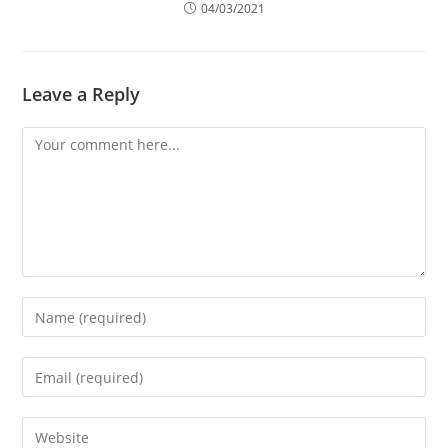
04/03/2021
Leave a Reply
Comment
Enter
your
name
Enter
or
your
username
email
Enter
to
address