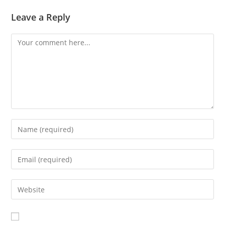
Leave a Reply
Comment
Enter
your
name
Enter
or
your
username
email
Enter
to
address
your
comment
to
website
comment
URL