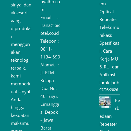
nyalhp.co
em
sinyal dan
m
Optical
aksesori
Email :
Repeater
yang
irana@pic
Telekomu
diproduks
otel.co.id
nikasi:
i
Telepon :
Spesifikas
menggun
0811-
i, Cara
akan
1134-690
Kerja MU
teknologi
Alamat :
& RU, dan
terbaik,
Jl. RTM
Aplikasi
kami
Kelapa
Jarak Jauh
memperk
Dua No.
07/08/2026
uat sinyal
40 Tugu,
Anda
Pe
Cimanggi
hingga
rb
s, Depok
kekuatan
edaan
– Jawa
maksimu
Repeater
Barat