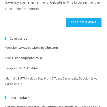
Save my name, email, and website in this browser for the
(optional)
next time I comment.
Contact Us
Website :
www.repeatersinyalhp.com
Email :
irana@picotel.co.id
Telepon :
0811-1134-690
Alamat : Jl. RTM Kelapa Dua No. 40 Tugu, Cimanggis, Depok – Jawa
Barat 16951
Last Update
Sistem Optical Repeater Telekomunikasi: Spesifikasi, Cara Kerja MU