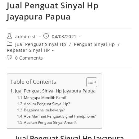
Jual Penguat Sinyal Hp
Jayapura Papua
Post
Post
adminrsh
04/03/2021
author:
published:
Post
Jual Penguat Sinyal Hp
/
Penguat Sinyal Hp
/
category:
Repeater Sinyal HP
Post
0 Comments
comments:
Table of Contents
Jual Penguat Sinyal Hp Jayapura Papua
Mengapa Memilih Kami?
Apa itu Penguat Sinyal Hp?
Bagaimana itu bekerja?
Apa Manfaat Penguat Signal Handphone?
Apakah Penguat Sinyal Aman?
Jual Penguat Sinyal Hp Jayapura