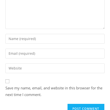
Enter
your
name
Enter
or
your
username
email
Enter
to
address
your
comment
to
website
comment
URL
Save my name, email, and website in this browser for the
(optional)
next time I comment.