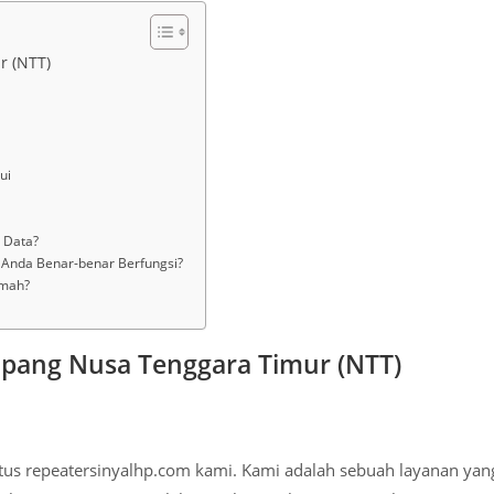
r (NTT)
ui
 Data?
 Anda Benar-benar Berfungsi?
umah?
upang Nusa Tenggara Timur (NTT)
itus repeatersinyalhp.com kami. Kami adalah sebuah layanan yan