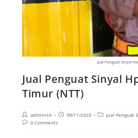
Jual Penguat Sinyal H
Jual Penguat Sinyal 
Timur (NTT)
Post
Post
Post
adminrsh
09/11/2020
Jual Penguat 
author:
published:
category:
Post
0 Comments
comments: