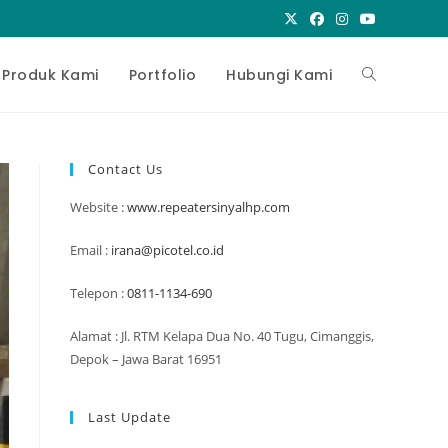
Toggle
Produk Kami
Portfolio
Hubungi Kami
website
Contact Us
Website :
www.repeatersinyalhp.com
search
Email :
irana@picotel.co.id
Telepon :
0811-1134-690
Alamat : Jl. RTM Kelapa Dua No. 40 Tugu, Cimanggis,
Depok – Jawa Barat 16951
Last Update