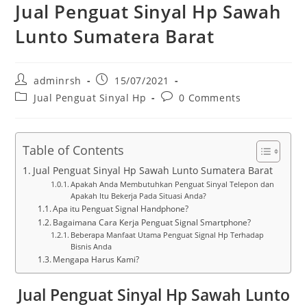
Jual Penguat Sinyal Hp Sawah
Lunto Sumatera Barat
Post
Post
adminrsh
15/07/2021
author:
published:
Post
Post
Jual Penguat Sinyal Hp
0 Comments
category:
comments:
Table of Contents
Jual Penguat Sinyal Hp Sawah Lunto Sumatera Barat
Apakah Anda Membutuhkan Penguat Sinyal Telepon dan
Apakah Itu Bekerja Pada Situasi Anda?
Apa itu Penguat Signal Handphone?
Bagaimana Cara Kerja Penguat Signal Smartphone?
Beberapa Manfaat Utama Penguat Signal Hp Terhadap
Bisnis Anda
Mengapa Harus Kami?
Jual Penguat Sinyal Hp Sawah Lunto