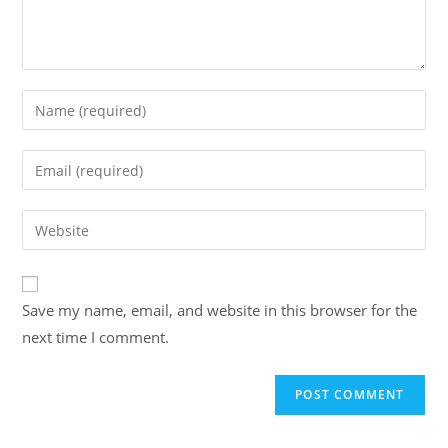
Enter
your
name
Enter
or
your
username
email
Enter
to
address
your
comment
to
website
comment
URL
Save my name, email, and website in this browser for the
(optional)
next time I comment.