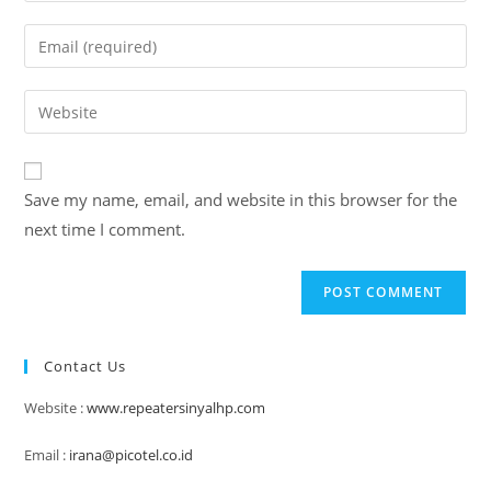
name
Enter
or
your
username
email
Enter
to
address
your
comment
to
website
comment
URL
Save my name, email, and website in this browser for the
(optional)
next time I comment.
Contact Us
Website :
www.repeatersinyalhp.com
Email :
irana@picotel.co.id