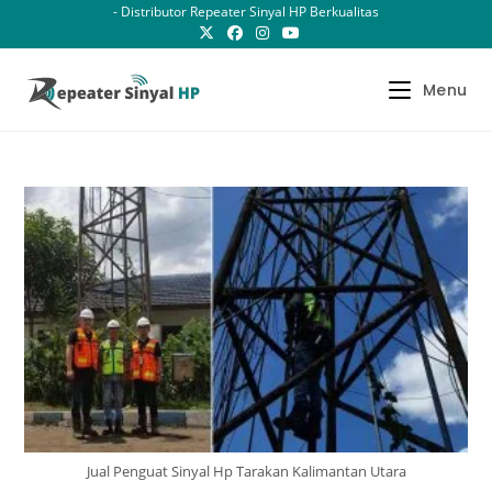
Skip
- Distributor Repeater Sinyal HP Berkualitas
to
content
Menu
Jual Penguat Sinyal Hp Tarakan Kalimantan Utara