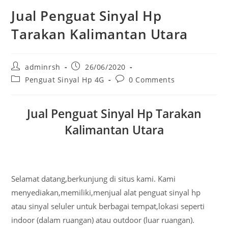
Jual Penguat Sinyal Hp
Tarakan Kalimantan Utara
Post
Post
adminrsh
26/06/2020
author:
published:
Post
Post
Penguat Sinyal Hp 4G
0 Comments
category:
comments:
Jual Penguat Sinyal Hp Tarakan
Kalimantan Utara
Selamat datang,berkunjung di situs kami. Kami
menyediakan,memiliki,menjual alat penguat sinyal hp
atau sinyal seluler untuk berbagai tempat,lokasi seperti
indoor (dalam ruangan) atau outdoor (luar ruangan).