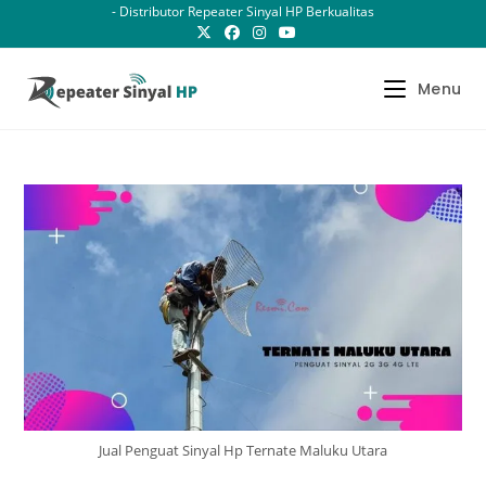
Skip
- Distributor Repeater Sinyal HP Berkualitas
to
content
Menu
Jual Penguat Sinyal Hp Ternate Maluku Utara