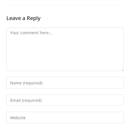
Leave a Reply
Comment
Enter
your
name
Enter
or
your
username
email
Enter
to
address
your
comment
to
website