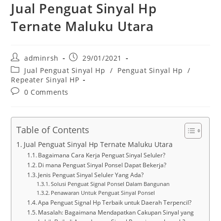
Jual Penguat Sinyal Hp
Ternate Maluku Utara
Post
Post
adminrsh
29/01/2021
author:
published:
Post
Jual Penguat Sinyal Hp
/
Penguat Sinyal Hp
/
category:
Repeater Sinyal HP
Post
0 Comments
comments:
Table of Contents
Jual Penguat Sinyal Hp Ternate Maluku Utara
Bagaimana Cara Kerja Penguat Sinyal Seluler?
Di mana Penguat Sinyal Ponsel Dapat Bekerja?
Jenis Penguat Sinyal Seluler Yang Ada?
Solusi Penguat Signal Ponsel Dalam Bangunan
Penawaran Untuk Penguat Sinyal Ponsel
Apa Penguat Signal Hp Terbaik untuk Daerah Terpencil?
Masalah: Bagaimana Mendapatkan Cakupan Sinyal yang