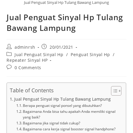
Jual Penguat Sinyal Hp Tulang Bawang Lampung
Jual Penguat Sinyal Hp Tulang
Bawang Lampung
Post
Post
adminrsh
20/01/2021
author:
published:
Post
Jual Penguat Sinyal Hp
/
Penguat Sinyal Hp
/
category:
Repeater Sinyal HP
Post
0 Comments
comments:
Table of Contents
Jual Penguat Sinyal Hp Tulang Bawang Lampung
Berapa penguat signal ponsel yang dibutuhkan?
Bagaimana Anda bisa tahu apakah Anda memiliki signal
yang baik?
Bagaimana jika signal tidak cukup?
Bagaimana cara kerja signal booster signal handphone?