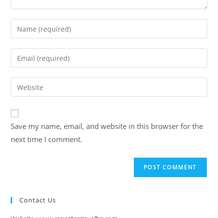
Enter
your
name
Enter
or
your
username
email
Enter
to
address
your
comment
to
website
comment
URL
Save my name, email, and website in this browser for the
(optional)
next time I comment.
Contact Us