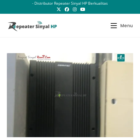
Skip
- Distributor Repeater Sinyal HP Berkualitas
to
content
Menu