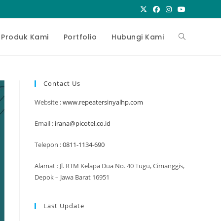
Toggle
Produk Kami
Portfolio
Hubungi Kami
website
Contact Us
Website :
www.repeatersinyalhp.com
search
Email :
irana@picotel.co.id
Telepon :
0811-1134-690
Alamat : Jl. RTM Kelapa Dua No. 40 Tugu, Cimanggis,
Depok – Jawa Barat 16951
Last Update