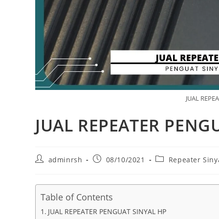
JUAL REPE
JUAL REPEATER PENG
Post
Post
Post
adminrsh
08/10/2021
Repeater Siny
author:
published:
category:
Table of Contents
JUAL REPEATER PENGUAT SINYAL HP