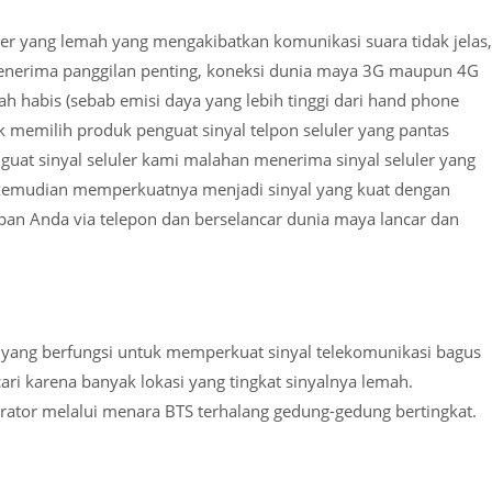
r yang lemah yang mengakibatkan komunikasi suara tidak jelas,
 menerima panggilan penting, koneksi dunia maya 3G maupun 4G
dah habis (sebab emisi daya yang lebih tinggi dari hand phone
ak memilih produk penguat sinyal telpon seluler yang pantas
at sinyal seluler kami malahan menerima sinyal seluler yang
n kemudian memperkuatnya menjadi sinyal yang kuat dengan
an Anda via telepon dan berselancar dunia maya lancar dan
t yang berfungsi untuk memperkuat sinyal telekomunikasi bagus
ari karena banyak lokasi yang tingkat sinyalnya lemah.
ator melalui menara BTS terhalang gedung-gedung bertingkat.