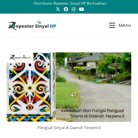
Skip
- Distributor Repeater Sinyal HP Berkualitas
to
content
Menu
Penguat Sinyal di Daerah Terpencil