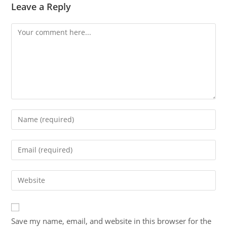
Leave a Reply
Comment
Enter
your
name
Enter
or
your
username
email
Enter
to
address
your
comment
to
website
comment
URL
Save my name, email, and website in this browser for the
(optional)