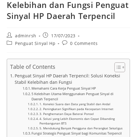
Kelebihan dan Fungsi Penguat
Sinyal HP Daerah Terpencil
Post
Post
adminrsh
17/07/2023
author:
published:
Post
Post
Penguat Sinyal Hp
0 Comments
category:
comments:
Table of Contents
Penguat Sinyal HP Daerah Terpencil: Solusi Koneksi
Stabil Kelebihan dan Fungsi
Memahami Cara Kerja Penguat Sinyal HP
5 Kelebihan Utama Menggunakan Penguat Sinyal di
Daerah Terpencil
1. Koneksi Suara dan Data yang Stabil dan Andal
2. Peningkatan Signifikan pada Kecepatan Internet
3. Penghematan Daya Baterai Ponsel
4. Solusi yang Lebih Ekonomis dan Cepat Dibanding
Pembangunan BTS
5. Mendukung Banyak Pengguna dan Perangkat Sekaligus
Fungsi Strategis Penguat Sinyal bagi Komunitas Terpencil