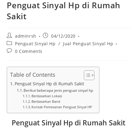
Penguat Sinyal Hp di Rumah
Sakit
Post
Post
adminrsh
04/12/2020
author:
published:
Post
Penguat Sinyal Hp
/
Jual Penguat Sinyal Hp
category:
Post
0 Comments
comments:
Table of Contents
Penguat Sinyal Hp di Rumah Sakit
Berikut beberapa jenis penguat sinyal hp
Berdasarkan Lokasi
Berdasarkan Band
Kontak Pemesanan Penguat Sinyal HP
Penguat Sinyal Hp di Rumah Sakit