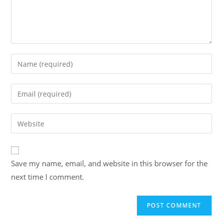
Enter
your
name
Enter
or
your
username
email
Enter
to
address
your
comment
to
website
comment
URL
Save my name, email, and website in this browser for the
(optional)
next time I comment.