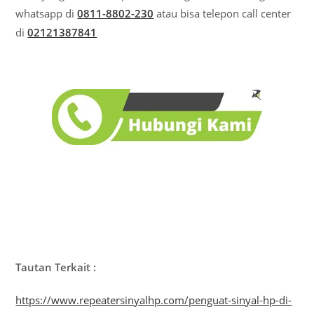
whatsapp di
0811-8802-230
atau bisa telepon call center
di
02121387841
Tautan Terkait :
https://www.repeatersinyalhp.com/penguat-sinyal-hp-di-