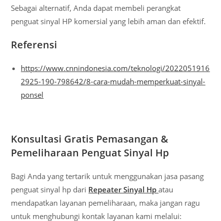
Sebagai alternatif, Anda dapat membeli perangkat
penguat sinyal HP komersial yang lebih aman dan efektif.
Referensi
https://www.cnnindonesia.com/teknologi/2022051916
2925-190-798642/8-cara-mudah-memperkuat-sinyal-
ponsel
Konsultasi Gratis Pemasangan &
Pemeliharaan Penguat Sinyal Hp
Bagi Anda yang tertarik untuk menggunakan jasa pasang
penguat sinyal hp dari
Repeater Sinyal Hp
atau
mendapatkan layanan pemeliharaan, maka jangan ragu
untuk menghubungi kontak layanan kami melalui: