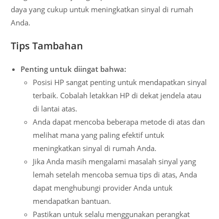
daya yang cukup untuk meningkatkan sinyal di rumah
Anda.
Tips Tambahan
Penting untuk diingat bahwa:
Posisi HP sangat penting untuk mendapatkan sinyal
terbaik. Cobalah letakkan HP di dekat jendela atau
di lantai atas.
Anda dapat mencoba beberapa metode di atas dan
melihat mana yang paling efektif untuk
meningkatkan sinyal di rumah Anda.
Jika Anda masih mengalami masalah sinyal yang
lemah setelah mencoba semua tips di atas, Anda
dapat menghubungi provider Anda untuk
mendapatkan bantuan.
Pastikan untuk selalu menggunakan perangkat