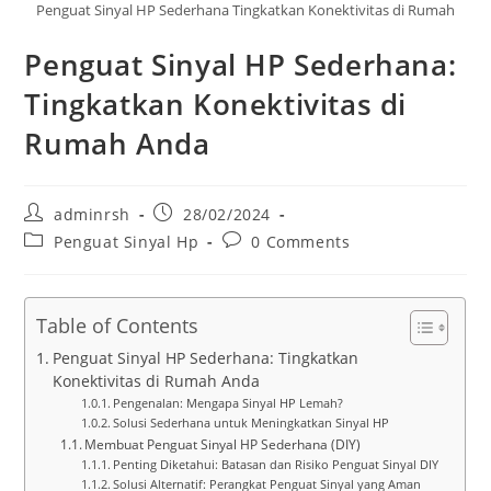
Penguat Sinyal HP Sederhana Tingkatkan Konektivitas di Rumah
Penguat Sinyal HP Sederhana:
Tingkatkan Konektivitas di
Rumah Anda
Post
Post
adminrsh
28/02/2024
author:
published:
Post
Post
Penguat Sinyal Hp
0 Comments
category:
comments:
Table of Contents
Penguat Sinyal HP Sederhana: Tingkatkan
Konektivitas di Rumah Anda
Pengenalan: Mengapa Sinyal HP Lemah?
Solusi Sederhana untuk Meningkatkan Sinyal HP
Membuat Penguat Sinyal HP Sederhana (DIY)
Penting Diketahui: Batasan dan Risiko Penguat Sinyal DIY
Solusi Alternatif: Perangkat Penguat Sinyal yang Aman