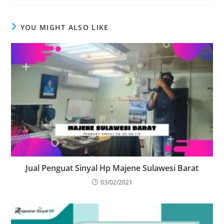
YOU MIGHT ALSO LIKE
Jual Penguat Sinyal Hp Majene Sulawesi Barat
03/02/2021