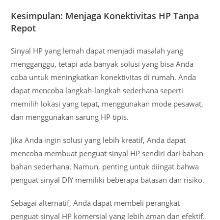
Kesimpulan: Menjaga Konektivitas HP Tanpa
Repot
Sinyal HP yang lemah dapat menjadi masalah yang
mengganggu, tetapi ada banyak solusi yang bisa Anda
coba untuk meningkatkan konektivitas di rumah. Anda
dapat mencoba langkah-langkah sederhana seperti
memilih lokasi yang tepat, menggunakan mode pesawat,
dan menggunakan sarung HP tipis.
Jika Anda ingin solusi yang lebih kreatif, Anda dapat
mencoba membuat penguat sinyal HP sendiri dari bahan-
bahan sederhana. Namun, penting untuk diingat bahwa
penguat sinyal DIY memiliki beberapa batasan dan risiko.
Sebagai alternatif, Anda dapat membeli perangkat
penguat sinyal HP komersial yang lebih aman dan efektif.