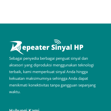
Sebagai penyedia berbagai penguat sinyal dan
aksesori yang diproduksi menggunakan teknologi
terbaik, kami memperkuat sinyal Anda hingga
kekuatan maksimumnya sehingga Anda dapat
menikmati konektivitas tanpa gangguan sepanjang
waktu.
Hubungi Kami