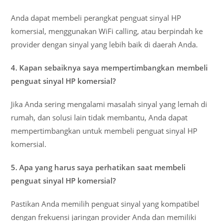
Anda dapat membeli perangkat penguat sinyal HP
komersial, menggunakan WiFi calling, atau berpindah ke
provider dengan sinyal yang lebih baik di daerah Anda.
4. Kapan sebaiknya saya mempertimbangkan membeli
penguat sinyal HP komersial?
Jika Anda sering mengalami masalah sinyal yang lemah di
rumah, dan solusi lain tidak membantu, Anda dapat
mempertimbangkan untuk membeli penguat sinyal HP
komersial.
5. Apa yang harus saya perhatikan saat membeli
penguat sinyal HP komersial?
Pastikan Anda memilih penguat sinyal yang kompatibel
dengan frekuensi jaringan provider Anda dan memiliki