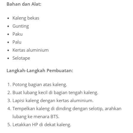
Bahan dan Alat:
Kaleng bekas
Gunting
Paku
Palu
Kertas aluminium
Selotape
Langkah-Langkah Pembuatan:
Potong bagian atas kaleng.
Buat lubang kecil di bagian tengah kaleng.
Lapisi kaleng dengan kertas aluminium.
Tempelkan kaleng di dinding dengan selotip, arahkan
lubang ke menara BTS.
Letakkan HP di dekat kaleng.