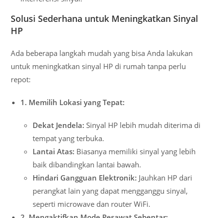
Solusi Sederhana untuk Meningkatkan Sinyal
HP
Ada beberapa langkah mudah yang bisa Anda lakukan
untuk meningkatkan sinyal HP di rumah tanpa perlu
repot:
1. Memilih Lokasi yang Tepat:
Dekat Jendela:
Sinyal HP lebih mudah diterima di
tempat yang terbuka.
Lantai Atas:
Biasanya memiliki sinyal yang lebih
baik dibandingkan lantai bawah.
Hindari Gangguan Elektronik:
Jauhkan HP dari
perangkat lain yang dapat mengganggu sinyal,
seperti microwave dan router WiFi.
2. Mengaktifkan Mode Pesawat Sebentar: