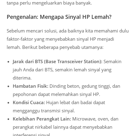
tanpa perlu mengeluarkan biaya banyak.
Pengenalan: Mengapa Sinyal HP Lemah?
Sebelum mencari solusi, ada baiknya kita memahami dulu
faktor-faktor yang menyebabkan sinyal HP menjadi
lemah. Berikut beberapa penyebab utamanya:
Jarak dari BTS (Base Transceiver Station):
Semakin
jauh Anda dari BTS, semakin lemah sinyal yang
diterima.
Hambatan Fisik:
Dinding beton, gedung tinggi, dan
pepohonan dapat melemahkan sinyal HP.
Kondisi Cuaca:
Hujan lebat dan badai dapat
mengganggu transmisi sinyal.
Kelebihan Perangkat Lain:
Microwave, oven, dan
perangkat nirkabel lainnya dapat menyebabkan
interferensi sinyal.