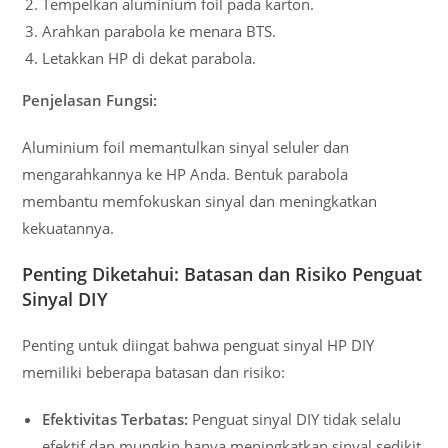
Tempelkan aluminium foil pada karton.
Arahkan parabola ke menara BTS.
Letakkan HP di dekat parabola.
Penjelasan Fungsi:
Aluminium foil memantulkan sinyal seluler dan
mengarahkannya ke HP Anda. Bentuk parabola
membantu memfokuskan sinyal dan meningkatkan
kekuatannya.
Penting Diketahui: Batasan dan Risiko Penguat
Sinyal DIY
Penting untuk diingat bahwa penguat sinyal HP DIY
memiliki beberapa batasan dan risiko:
Efektivitas Terbatas:
Penguat sinyal DIY tidak selalu
efektif dan mungkin hanya meningkatkan sinyal sedikit.