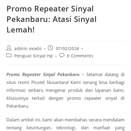
Promo Repeater Sinyal
Pekanbaru: Atasi Sinyal
Lemah!
Post
Post
admin exado
07/02/2024
author:
published:
Post
Post
Penguat Sinyal Hp
0 Comments
category:
comments:
Promo Repeater Sinyal Pekanbaru –
Selamat datang di
situs resmi Picotel Nusantara! Kami senang bisa berbagi
informasi terbaru mengenai produk dan layanan kami,
khususnya terkait dengan promo repeater sinyal di
Pekanbaru.
Dalam artikel ini, kami akan membahas secara mendalam
tentang keuntungan, teknologi, dan manfaat yang