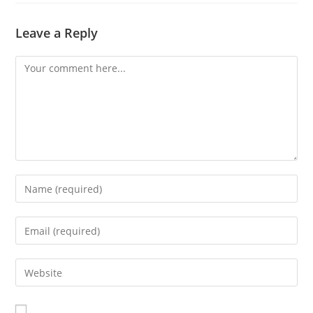
Leave a Reply
Comment
Enter
your
name
Enter
or
your
username
email
Enter
to
address
your
comment
to
website
comment