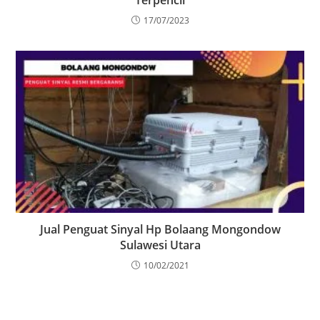
17/07/2023
Jual Penguat Sinyal Hp Bolaang Mongondow
Sulawesi Utara
10/02/2021