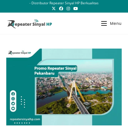
Skip
- Distributor Repeater Sinyal HP Berkualitas
to
content
Menu