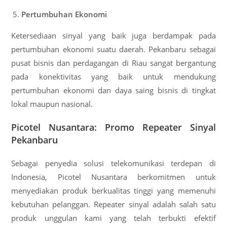
Pertumbuhan Ekonomi
Ketersediaan sinyal yang baik juga berdampak pada
pertumbuhan ekonomi suatu daerah. Pekanbaru sebagai
pusat bisnis dan perdagangan di Riau sangat bergantung
pada konektivitas yang baik untuk mendukung
pertumbuhan ekonomi dan daya saing bisnis di tingkat
lokal maupun nasional.
Picotel Nusantara: Promo Repeater Sinyal
Pekanbaru
Sebagai penyedia solusi telekomunikasi terdepan di
Indonesia, Picotel Nusantara berkomitmen untuk
menyediakan produk berkualitas tinggi yang memenuhi
kebutuhan pelanggan. Repeater sinyal adalah salah satu
produk unggulan kami yang telah terbukti efektif