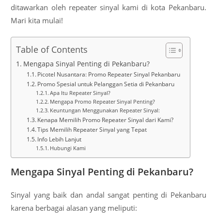
ditawarkan oleh repeater sinyal kami di kota Pekanbaru.
Mari kita mulai!
Table of Contents
Mengapa Sinyal Penting di Pekanbaru?
Picotel Nusantara: Promo Repeater Sinyal Pekanbaru
Promo Spesial untuk Pelanggan Setia di Pekanbaru
Apa Itu Repeater Sinyal?
Mengapa Promo Repeater Sinyal Penting?
Keuntungan Menggunakan Repeater Sinyal:
Kenapa Memilih Promo Repeater Sinyal dari Kami?
Tips Memilih Repeater Sinyal yang Tepat
Info Lebih Lanjut
Hubungi Kami
Mengapa Sinyal Penting di Pekanbaru?
Sinyal yang baik dan andal sangat penting di Pekanbaru
karena berbagai alasan yang meliputi: