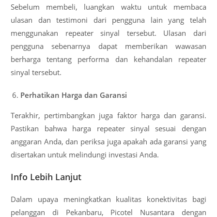
Sebelum membeli, luangkan waktu untuk membaca
ulasan dan testimoni dari pengguna lain yang telah
menggunakan repeater sinyal tersebut. Ulasan dari
pengguna sebenarnya dapat memberikan wawasan
berharga tentang performa dan kehandalan repeater
sinyal tersebut.
Perhatikan Harga dan Garansi
Terakhir, pertimbangkan juga faktor harga dan garansi.
Pastikan bahwa harga repeater sinyal sesuai dengan
anggaran Anda, dan periksa juga apakah ada garansi yang
disertakan untuk melindungi investasi Anda.
Info Lebih Lanjut
Dalam upaya meningkatkan kualitas konektivitas bagi
pelanggan di Pekanbaru, Picotel Nusantara dengan