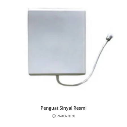
Penguat Sinyal Resmi
26/03/2020