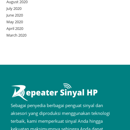
August 2020
July 2020
June 2020
May 2020
April 2020
March 2020
Sebagai penyedia berbagai penguat sinyal dan
aksesori yang diproduksi menggunakan teknologi
terbaik, kami memperkuat sinyal Anda hingga
kekuatan maksimumnya sehingga Anda dapat