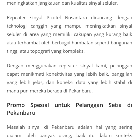
meningkatkan jangkauan dan kualitas sinyal seluler.
Repeater sinyal Picotel Nusantara dirancang dengan
teknologi canggih yang mampu meningkatkan sinyal
seluler di area yang memiliki cakupan yang kurang baik
atau terhambat oleh berbagai hambatan seperti bangunan
tinggi atau topografi yang kompleks.
Dengan menggunakan repeater sinyal kami, pelanggan
dapat menikmati konektivitas yang lebih baik, panggilan
yang lebih jelas, dan koneksi data yang lebih stabil di
mana pun mereka berada di Pekanbaru.
Promo Spesial untuk Pelanggan Setia di
Pekanbaru
Masalah sinyal di Pekanbaru adalah hal yang sering
dialami oleh banyak orang, baik itu dalam konteks