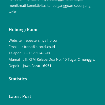
menikmati konektivitas tanpa gangguan sepanjang
waktu.
Hubungi Kami
Website :
repeatersinyalhp.com
Email :
irana@picotel.co.id
Telepon :
0811-1134-690
Alamat :
Jl. RTM Kelapa Dua No. 40 Tugu, Cimanggis,
Depok – Jawa Barat 16951
Statistics
Latest Post