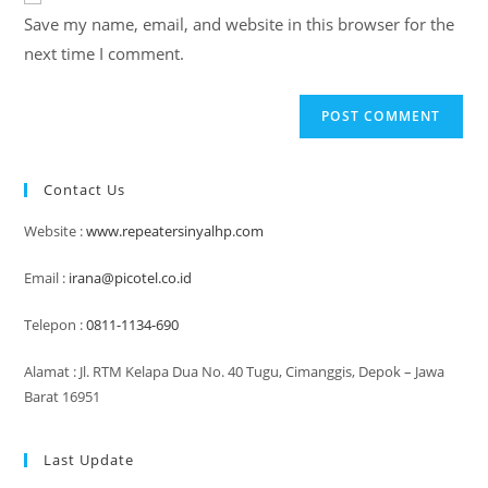
URL
Save my name, email, and website in this browser for the
(optional)
next time I comment.
Contact Us
Website :
www.repeatersinyalhp.com
Email :
irana@picotel.co.id
Telepon :
0811-1134-690
Alamat : Jl. RTM Kelapa Dua No. 40 Tugu, Cimanggis, Depok – Jawa
Barat 16951
Last Update