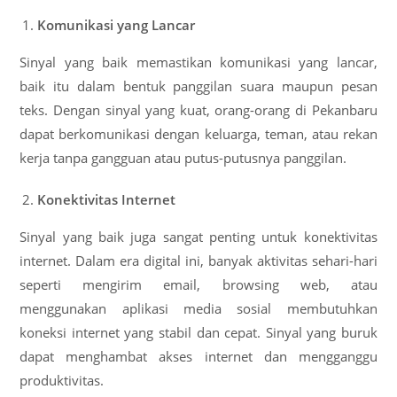
Komunikasi yang Lancar
Sinyal yang baik memastikan komunikasi yang lancar,
baik itu dalam bentuk panggilan suara maupun pesan
teks. Dengan sinyal yang kuat, orang-orang di Pekanbaru
dapat berkomunikasi dengan keluarga, teman, atau rekan
kerja tanpa gangguan atau putus-putusnya panggilan.
Konektivitas Internet
Sinyal yang baik juga sangat penting untuk konektivitas
internet. Dalam era digital ini, banyak aktivitas sehari-hari
seperti mengirim email, browsing web, atau
menggunakan aplikasi media sosial membutuhkan
koneksi internet yang stabil dan cepat. Sinyal yang buruk
dapat menghambat akses internet dan mengganggu
produktivitas.