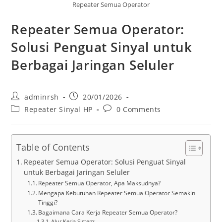
Repeater Semua Operator
Repeater Semua Operator:
Solusi Penguat Sinyal untuk
Berbagai Jaringan Seluler
Post
Post
adminrsh
20/01/2026
author:
published:
Post
Post
Repeater Sinyal HP
0 Comments
category:
comments:
Table of Contents
Repeater Semua Operator: Solusi Penguat Sinyal
untuk Berbagai Jaringan Seluler
Repeater Semua Operator, Apa Maksudnya?
Mengapa Kebutuhan Repeater Semua Operator Semakin
Tinggi?
Bagaimana Cara Kerja Repeater Semua Operator?
Alur Kerja Sistem: