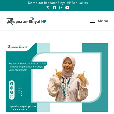
Skip
- Distributor Repeater Sinyal HP Berkualitas
to
content
Menu