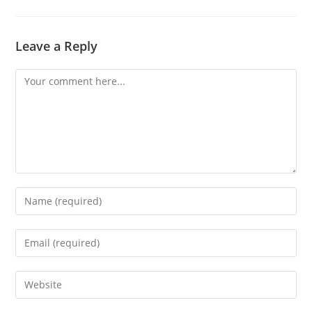
Leave a Reply
Comment
Enter
your
name
Enter
or
your
username
email
Enter
to
address
your
comment
to