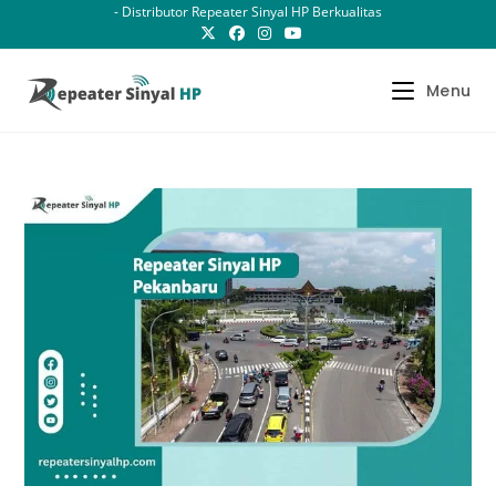
Skip
- Distributor Repeater Sinyal HP Berkualitas
to
content
Menu