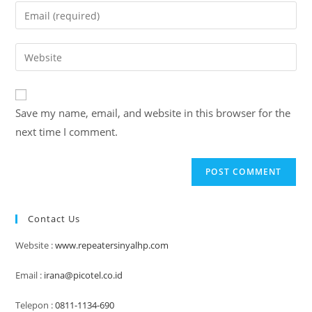
name
Enter
or
your
username
email
Enter
to
address
your
comment
to
website
comment
URL
Save my name, email, and website in this browser for the
(optional)
next time I comment.
Contact Us
Website :
www.repeatersinyalhp.com
Email :
irana@picotel.co.id
Telepon :
0811-1134-690