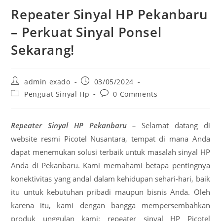
Repeater Sinyal HP Pekanbaru
– Perkuat Sinyal Ponsel
Sekarang!
Post
Post
admin exado
03/05/2024
author:
published:
Post
Post
Penguat Sinyal Hp
0 Comments
category:
comments:
Repeater Sinyal HP Pekanbaru –
Selamat datang di
website resmi Picotel Nusantara, tempat di mana Anda
dapat menemukan solusi terbaik untuk masalah sinyal HP
Anda di Pekanbaru. Kami memahami betapa pentingnya
konektivitas yang andal dalam kehidupan sehari-hari, baik
itu untuk kebutuhan pribadi maupun bisnis Anda. Oleh
karena itu, kami dengan bangga mempersembahkan
produk unggulan kami: repeater sinyal HP Picotel