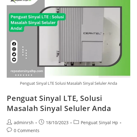
Solusi
Tepat
Kebutuhan
Anda
Penguat Sinyal LTE Solusi Masalah Sinyal Seluler Anda
Penguat Sinyal LTE, Solusi
Masalah Sinyal Seluler Anda
Post
Post
Post
adminrsh
18/10/2023
Penguat Sinyal Hp
author:
published:
category:
Post
0 Comments
comments: