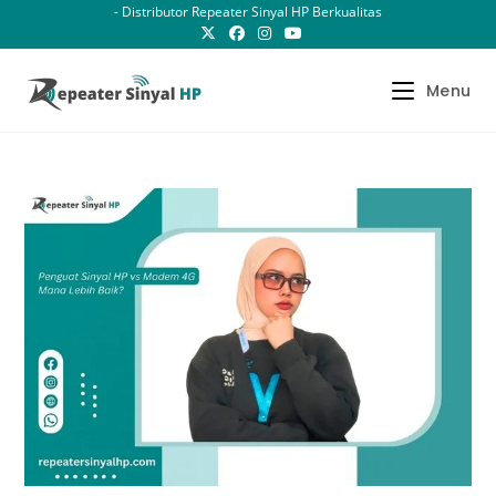
Skip
- Distributor Repeater Sinyal HP Berkualitas
to
content
Menu