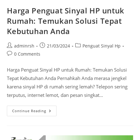
Harga Penguat Sinyal HP untuk
Rumah: Temukan Solusi Tepat
Kebutuhan Anda
Post
Post
Post
adminrsh
21/03/2024
Penguat Sinyal Hp
author:
published:
category:
Post
0 Comments
comments:
Harga Penguat Sinyal HP untuk Rumah: Temukan Solusi
Tepat Kebutuhan Anda Pernahkah Anda merasa jengkel
karena sinyal HP di rumah sering lemah? Telepon sering
terputus, internet lemot, dan pesan singkat…
Harga
Continue Reading
Penguat
Sinyal
HP
Untuk
Rumah:
Temukan