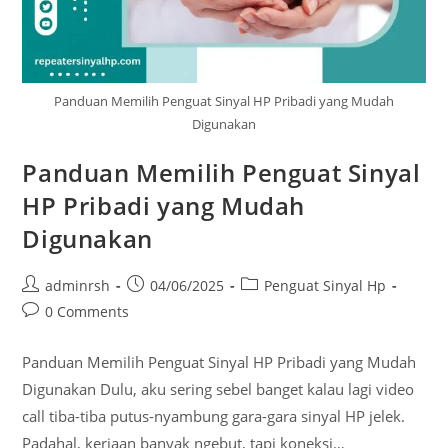
Panduan Memilih Penguat Sinyal HP Pribadi yang Mudah
Digunakan
Panduan Memilih Penguat Sinyal
HP Pribadi yang Mudah
Digunakan
Post
Post
Post
adminrsh
04/06/2025
Penguat Sinyal Hp
author:
published:
category:
Post
0 Comments
comments:
Panduan Memilih Penguat Sinyal HP Pribadi yang Mudah
Digunakan Dulu, aku sering sebel banget kalau lagi video
call tiba-tiba putus-nyambung gara-gara sinyal HP jelek.
Padahal, kerjaan banyak ngebut, tapi koneksi…