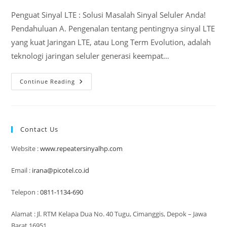
Penguat Sinyal LTE : Solusi Masalah Sinyal Seluler Anda!
Pendahuluan A. Pengenalan tentang pentingnya sinyal LTE
yang kuat Jaringan LTE, atau Long Term Evolution, adalah
teknologi jaringan seluler generasi keempat…
Penguat
Continue Reading
Sinyal
LTE,
Solusi
Masalah
Sinyal
Seluler
Contact Us
Anda
Website :
www.repeatersinyalhp.com
Email :
irana@picotel.co.id
Telepon :
0811-1134-690
Alamat : Jl. RTM Kelapa Dua No. 40 Tugu, Cimanggis, Depok – Jawa
Barat 16951