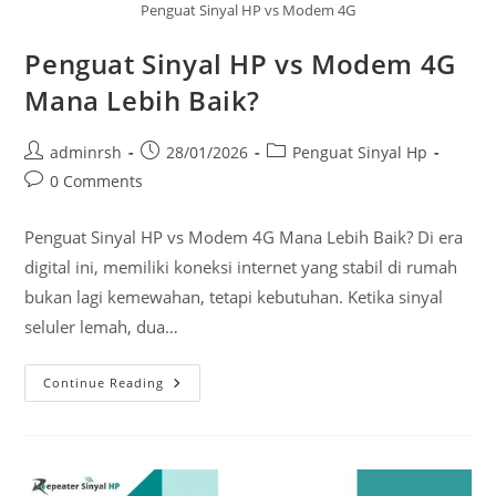
Penguat Sinyal HP vs Modem 4G
Penguat Sinyal HP vs Modem 4G
Mana Lebih Baik?
Post
Post
Post
adminrsh
28/01/2026
Penguat Sinyal Hp
author:
published:
category:
Post
0 Comments
comments:
Penguat Sinyal HP vs Modem 4G Mana Lebih Baik? Di era
digital ini, memiliki koneksi internet yang stabil di rumah
bukan lagi kemewahan, tetapi kebutuhan. Ketika sinyal
seluler lemah, dua…
Penguat
Continue Reading
Sinyal
HP
Vs
Modem
4G
Mana
Lebih