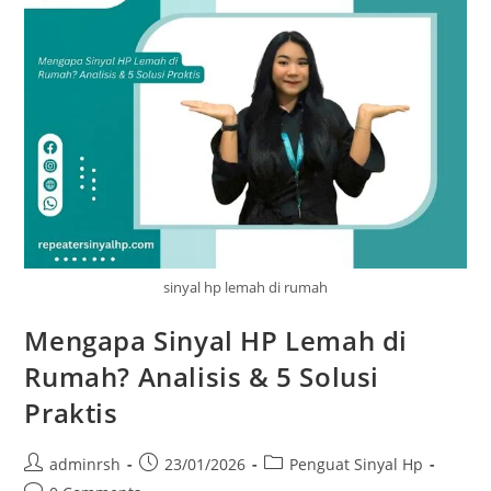
Baik?
sinyal hp lemah di rumah
Mengapa Sinyal HP Lemah di
Rumah? Analisis & 5 Solusi
Praktis
Post
Post
Post
adminrsh
23/01/2026
Penguat Sinyal Hp
author:
published:
category: