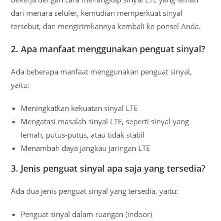
dari menara seluler, kemudian memperkuat sinyal
tersebut, dan mengirimkannya kembali ke ponsel Anda.
2. Apa manfaat menggunakan penguat sinyal?
Ada beberapa manfaat menggunakan penguat sinyal,
yaitu:
Meningkatkan kekuatan sinyal LTE
Mengatasi masalah sinyal LTE, seperti sinyal yang
lemah, putus-putus, atau tidak stabil
Menambah daya jangkau jaringan LTE
3. Jenis penguat sinyal apa saja yang tersedia?
Ada dua jenis penguat sinyal yang tersedia, yaitu:
Penguat sinyal dalam ruangan (indoor)