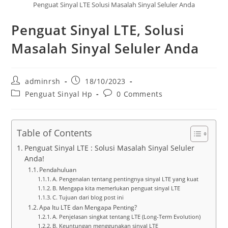
Penguat Sinyal LTE Solusi Masalah Sinyal Seluler Anda
Penguat Sinyal LTE, Solusi
Masalah Sinyal Seluler Anda
Post
Post
adminrsh
18/10/2023
author:
published:
Post
Post
Penguat Sinyal Hp
0 Comments
category:
comments:
Table of Contents
Penguat Sinyal LTE : Solusi Masalah Sinyal Seluler
Anda!
Pendahuluan
A. Pengenalan tentang pentingnya sinyal LTE yang kuat
B. Mengapa kita memerlukan penguat sinyal LTE
C. Tujuan dari blog post ini
Apa Itu LTE dan Mengapa Penting?
A. Penjelasan singkat tentang LTE (Long-Term Evolution)
B. Keuntungan menggunakan sinyal LTE