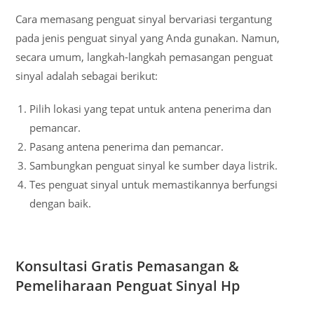
Cara memasang penguat sinyal bervariasi tergantung
pada jenis penguat sinyal yang Anda gunakan. Namun,
secara umum, langkah-langkah pemasangan penguat
sinyal adalah sebagai berikut:
Pilih lokasi yang tepat untuk antena penerima dan
pemancar.
Pasang antena penerima dan pemancar.
Sambungkan penguat sinyal ke sumber daya listrik.
Tes penguat sinyal untuk memastikannya berfungsi
dengan baik.
Konsultasi Gratis Pemasangan &
Pemeliharaan Penguat Sinyal Hp