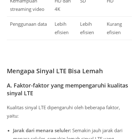
Kemampuan
HD dan
SD
HD
streaming video
4K
Penggunaan data
Lebih
Lebih
Kurang
efisien
efisien
efisien
Mengapa Sinyal LTE Bisa Lemah
A. Faktor-faktor yang mempengaruhi kualitas
sinyal LTE
Kualitas sinyal LTE dipengaruhi oleh beberapa faktor,
yaitu:
Jarak dari menara seluler:
Semakin jauh jarak dari
menara seluler, semakin lemah sinyal LTE yang