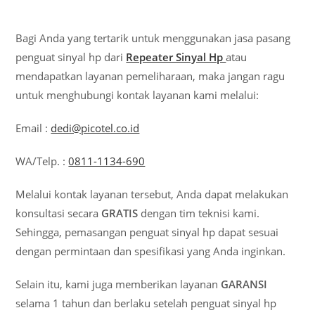
Bagi Anda yang tertarik untuk menggunakan jasa pasang
penguat sinyal hp dari
Repeater Sinyal Hp
atau
mendapatkan layanan pemeliharaan, maka jangan ragu
untuk menghubungi kontak layanan kami melalui:
Email :
dedi@picotel.co.id
WA/Telp. :
0811-1134-690
Melalui kontak layanan tersebut, Anda dapat melakukan
konsultasi secara
GRATIS
dengan tim teknisi kami.
Sehingga, pemasangan penguat sinyal hp dapat sesuai
dengan permintaan dan spesifikasi yang Anda inginkan.
Selain itu, kami juga memberikan layanan
GARANSI
selama 1 tahun dan berlaku setelah penguat sinyal hp