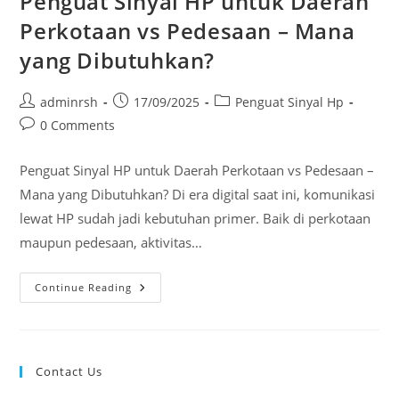
Penguat Sinyal HP untuk Daerah
Perkotaan vs Pedesaan – Mana
yang Dibutuhkan?
Post
Post
Post
adminrsh
17/09/2025
Penguat Sinyal Hp
author:
published:
category:
Post
0 Comments
comments:
Penguat Sinyal HP untuk Daerah Perkotaan vs Pedesaan –
Mana yang Dibutuhkan? Di era digital saat ini, komunikasi
lewat HP sudah jadi kebutuhan primer. Baik di perkotaan
maupun pedesaan, aktivitas…
Penguat
Continue Reading
Sinyal
HP
Untuk
Daerah
Perkotaan
Vs
Contact Us
Pedesaan
–