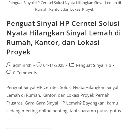
Penguat Sinyal HP Cerntel Solusi Nyata Hilangkan Sinyal Lemah di
Rumah, Kantor, dan Lokasi Proyek
Penguat Sinyal HP Cerntel Solusi
Nyata Hilangkan Sinyal Lemah di
Rumah, Kantor, dan Lokasi
Proyek
Post
Post
Post
adminrsh
04/11/2025
Penguat Sinyal Hp
author:
published:
category:
Post
0 Comments
comments:
Penguat Sinyal HP Cerntel: Solusi Nyata Hilangkan Sinyal
Lemah di Rumah, Kantor, dan Lokasi Proyek Pernah
Frustrasi Gara-Gara Sinyal HP Lemah? Bayangkan: kamu
sedang meeting online penting, tapi suaramu putus-putus.
…