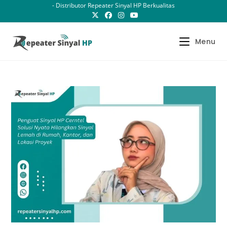
Skip
- Distributor Repeater Sinyal HP Berkualitas
to
content
Menu