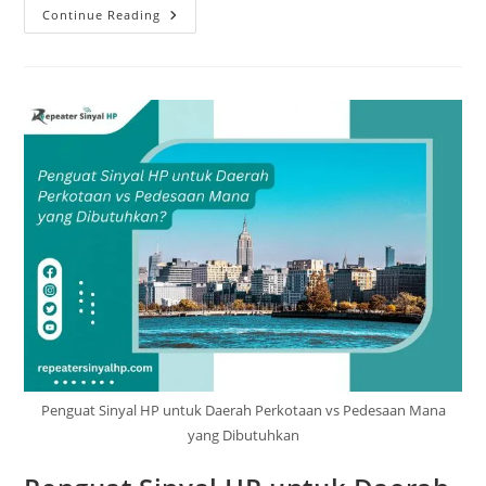
Penguat
Continue Reading
Sinyal
HP
Cerntel
Solusi
Nyata
Hilangkan
Sinyal
Lemah
Di
Rumah,
Kantor,
Dan
Lokasi
Proyek
Penguat Sinyal HP untuk Daerah Perkotaan vs Pedesaan Mana
yang Dibutuhkan