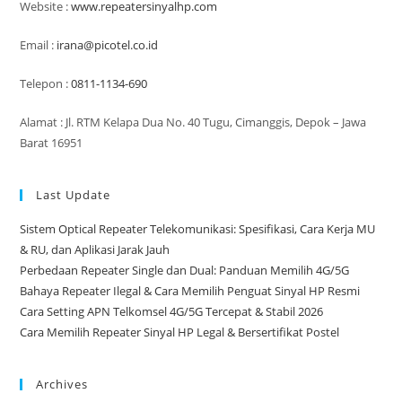
Mana
Website :
www.repeatersinyalhp.com
Yang
Dibutuhkan?
Email :
irana@picotel.co.id
Telepon :
0811-1134-690
Alamat : Jl. RTM Kelapa Dua No. 40 Tugu, Cimanggis, Depok – Jawa
Barat 16951
Last Update
Sistem Optical Repeater Telekomunikasi: Spesifikasi, Cara Kerja MU
& RU, dan Aplikasi Jarak Jauh
Perbedaan Repeater Single dan Dual: Panduan Memilih 4G/5G
Bahaya Repeater Ilegal & Cara Memilih Penguat Sinyal HP Resmi
Cara Setting APN Telkomsel 4G/5G Tercepat & Stabil 2026
Cara Memilih Repeater Sinyal HP Legal & Bersertifikat Postel
Archives