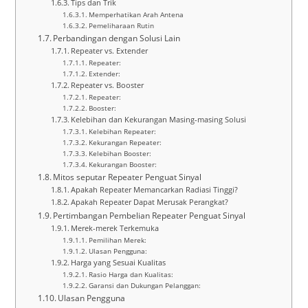
Tips dan Trik
Memperhatikan Arah Antena
Pemeliharaan Rutin
Perbandingan dengan Solusi Lain
Repeater vs. Extender
Repeater:
Extender:
Repeater vs. Booster
Repeater:
Booster:
Kelebihan dan Kekurangan Masing-masing Solusi
Kelebihan Repeater:
Kekurangan Repeater:
Kelebihan Booster:
Kekurangan Booster:
Mitos seputar Repeater Penguat Sinyal
Apakah Repeater Memancarkan Radiasi Tinggi?
Apakah Repeater Dapat Merusak Perangkat?
Pertimbangan Pembelian Repeater Penguat Sinyal
Merek-merek Terkemuka
Pemilihan Merek:
Ulasan Pengguna:
Harga yang Sesuai Kualitas
Rasio Harga dan Kualitas:
Garansi dan Dukungan Pelanggan:
Ulasan Pengguna