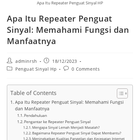
Apa Itu Repeater Penguat Sinyal HP
Apa Itu Repeater Penguat
Sinyal: Memahami Fungsi dan
Manfaatnya
Post
Post
adminrsh
18/12/2023
author:
published:
Post
Post
Penguat Sinyal Hp
0 Comments
category:
comments:
Table of Contents
Apa Itu Repeater Penguat Sinyal: Memahami Fungsi
dan Manfaatnya
Pendahuluan
Pengantar ke Repeater Penguat Sinyal
Mengapa Sinyal Lemah Menjadi Masalah?
Bagaimana Repeater Penguat Sinyal Dapat Membantu?
Meningkatkan Kualitas Panggilan dan Kecepatan Internet