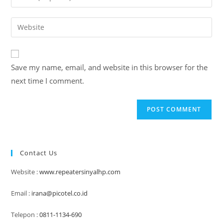
or
your
username
email
Enter
to
address
your
comment
to
website
comment
URL
Save my name, email, and website in this browser for the
(optional)
next time I comment.
Contact Us
Website :
www.repeatersinyalhp.com
Email :
irana@picotel.co.id
Telepon :
0811-1134-690