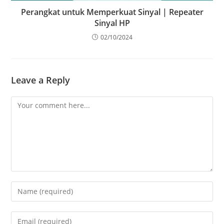
Perangkat untuk Memperkuat Sinyal | Repeater
Sinyal HP
02/10/2024
Leave a Reply
Comment
Enter
your
name
Enter