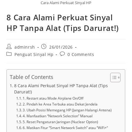
Cara Alami Perkuat Sinyal HP
8 Cara Alami Perkuat Sinyal
HP Tanpa Alat (Tips Darurat!)
Post
Post
adminrsh
26/01/2026
author:
published:
Post
Post
Penguat Sinyal Hp
0 Comments
category:
comments:
Table of Contents
8 Cara Alami Perkuat Sinyal HP Tanpa Alat (Tips
Darurat!)
1. Restart atau Mode Airplane On/Off
2. Pindah ke Area Terbuka atau Dekat Jendela
3. Ubah Posisi Memegang HP (Jangan Halangi Antena)
4. Manfaatkan “Network Selection” Manual
5. Reset Pengaturan Jaringan (Nuclear Option)
6. Matikan Fitur “Smart Network Switch” atau “WiFi+“