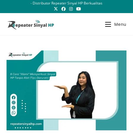
Skip
- Distributor Repeater Sinyal HP Berkualitas
to
content
Menu