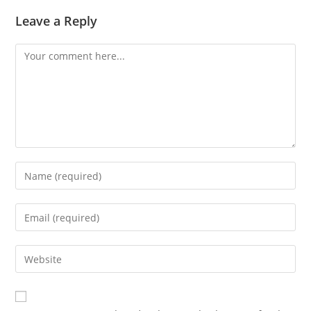
Leave a Reply
Comment
Enter
your
name
Enter
or
your
username
email
Enter
to
address
your
comment
to
website
comment
URL