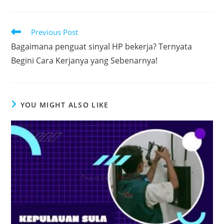
Read
Previous Post
more
Bagaimana penguat sinyal HP bekerja? Ternyata
articles
Begini Cara Kerjanya yang Sebenarnya!
YOU MIGHT ALSO LIKE