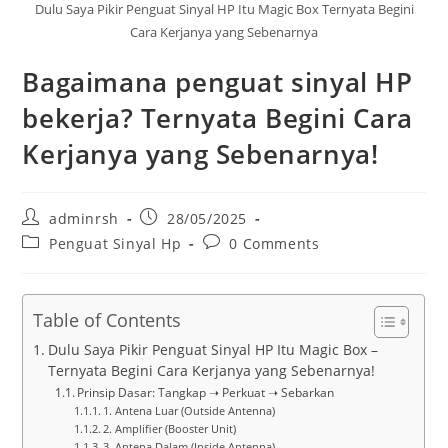
Dulu Saya Pikir Penguat Sinyal HP Itu Magic Box Ternyata Begini
Cara Kerjanya yang Sebenarnya
Bagaimana penguat sinyal HP
bekerja? Ternyata Begini Cara
Kerjanya yang Sebenarnya!
Post
Post
adminrsh
28/05/2025
author:
published:
Post
Post
Penguat Sinyal Hp
0 Comments
category:
comments:
Table of Contents
Dulu Saya Pikir Penguat Sinyal HP Itu Magic Box –
Ternyata Begini Cara Kerjanya yang Sebenarnya!
Prinsip Dasar: Tangkap ➝ Perkuat ➝ Sebarkan
1. Antena Luar (Outside Antenna)
2. Amplifier (Booster Unit)
3. Antena Dalam (Inside Antenna)