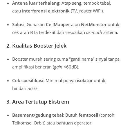
Antena luar terhalang
: Atap seng, tembok tebal,
atau
interferensi elektronik
(TV, router WiFi).
Solusi
: Gunakan
CellMapper
atau
NetMonster
untuk
cek arah BTS terdekat dan sesuaikan
azimuth
antena.
2. Kualitas Booster Jelek
Booster murah sering cuma “ganti nama” sinyal tanpa
amplifikasi beneran (
gain
<60dB).
Cek spesifikasi
: Minimal punya
isolator
untuk
hindari
noise
.
3. Area Tertutup Ekstrem
Basement/gedung tebal
: Butuh
femtocell
(contoh:
Telkomsel Orbit) atau bantuan operator.