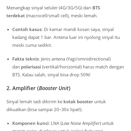
Menangkap sinyal seluler (4G/3G/5G) dari
BTS
terdekat
(macrocell/small cell), meski lemah.
Contoh kasus
: Di kamar mandi kosan saya, sinyal
kadang dapat 1 bar. Antena luar ini nyolong sinyal itu
meski cuma sedikit.
Fakta teknis
: Jenis antena (Yagi/omnidirectional)
dan
polarisasi
(vertikal/horizontal) harus match dengan
BTS. Kalau salah, sinyal bisa drop 50%!
2. Amplifier (
Booster Unit
)
Sinyal lemah tadi dikirim ke
kotak booster
untuk
dikuatkan (bisa sampai 20–30x lipat!).
Komponen kunci
: LNA (
Low Noise Amplifier
) untuk
minim
noise
, duplexer untuk isolasi frekuensi.