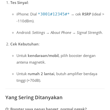
Tes Sinyal
:
iPhone: Dial
→ cek
RSRP
(ideal >
*3001#12345#*
-110dBm).
Android:
Settings
→
About Phone
→
Signal Strength
.
Cek Kebutuhan
:
Untuk
kendaraan/mobil
, pilih booster dengan
antena magnetik.
Untuk
rumah 2 lantai
, butuh amplifier berdaya
tinggi (+70dB).
Yang Sering Ditanyakan
Q: Booster saya panas banget, normal nggak?