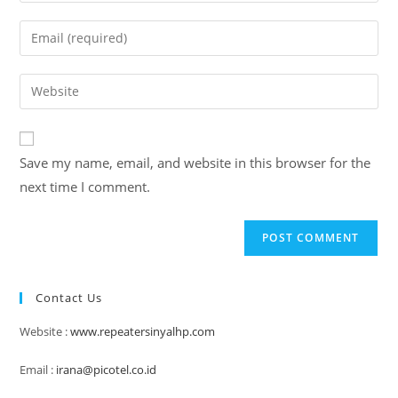
name
Enter
or
your
username
email
Enter
to
address
your
comment
to
website
comment
URL
Save my name, email, and website in this browser for the
(optional)
next time I comment.
Contact Us
Website :
www.repeatersinyalhp.com
Email :
irana@picotel.co.id