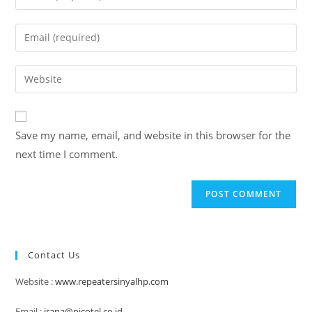
your
name
Enter
or
your
username
email
Enter
to
address
your
comment
to
website
comment
URL
Save my name, email, and website in this browser for the
(optional)
next time I comment.
Contact Us
Website :
www.repeatersinyalhp.com
Email :
irana@picotel.co.id