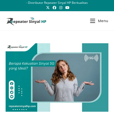
Skip
- Distributor Repeater Sinyal HP Berkualitas
to
content
Menu