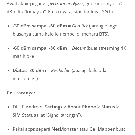
Awal-akhir pegang
spectrum analyzer
, gue kira sinyal -70
dBm itu “lumayan”. Eh ternyata, standar ideal 5G itu:
-30 dBm sampai -60 dBm
=
God tier
(jarang banget,
biasanya cuma kalo lo nempel di menara BTS).
-60 dBm sampai -80 dBm
=
Decent
(buat streaming 4K
masih oke).
Diatas -80 dBm
=
Resiko lag
(apalagi kalo ada
interferensi).
Cek caranya:
Di HP Android:
Settings > About Phone > Status >
SIM Status
(liat “Signal strength”).
Pakai apps seperti
NetMonster
atau
CellMapper
buat