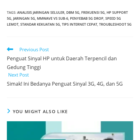
TAGS
:
ANALISIS JARINGAN SELULER
,
DBM 5G
,
FREKUENSI 5G
,
HP SUPPORT
5G
,
JARINGAN 5G
,
MMWAVE VS SUB-6
,
PENYEBAB 5G DROP
,
SPEED 5G
LEMOT
,
STANDAR KEKUATAN 5G
,
TIPS INTERNET CEPAT
,
TROUBLESHOOT 5G
Read
Previous Post
more
Penguat Sinyal HP untuk Daerah Terpencil dan
articles
Gedung Tinggi
Next Post
Simak! Ini Bedanya Penguat Sinyal 3G, 4G, dan 5G
YOU MIGHT ALSO LIKE