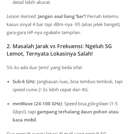
detail lebih akurat.
Lesson learned:
Jangan asal liang ‘bar’!
Pernah ketemu
kasus sinyal 4 bar tapi dBm-nya -95 (alias jelek banget),
gara-gara HP-nya
ngakalin
tampilan.
2. Masalah Jarak vs Frekuensi: Ngeluh 5G
Lemot, Ternyata Lokasinya Salah!
5G itu ada dua ‘jenis’ yang beda sifat:
Sub-6 GHz
: Jangkauan luas, bisa tembus tembok, tapi
speed
cuma
2-3x lebih cepat dari 4G.
mmWave (24-100 GHz)
: Speed bisa
gila-gilaan
(1-5
Gbps!), tapi
gampang terhalang daun pohon atau
kaca mobil
.
Gue pernah
survey
lokasi di mall yang ngeluh 5G-