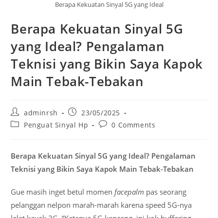
Berapa Kekuatan Sinyal 5G yang Ideal
Berapa Kekuatan Sinyal 5G
yang Ideal? Pengalaman
Teknisi yang Bikin Saya Kapok
Main Tebak-Tebakan
Post
Post
adminrsh
23/05/2025
author:
published:
Post
Post
Penguat Sinyal Hp
0 Comments
category:
comments:
Berapa Kekuatan Sinyal 5G yang Ideal? Pengalaman
Teknisi yang Bikin Saya Kapok Main Tebak-Tebakan
Gue masih inget betul momen
facepalm
pas seorang
pelanggan nelpon marah-marah karena speed 5G-nya
lelet kayak 3G. “Katanya 5G kenceng, ini kok buffering