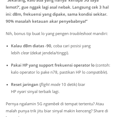
lemot?’, gue nggak lagi asal nebak. Langsung cek 3 hal
ini: dBm, frekuensi yang dipake, sama kondisi sekitar.
90% masalah ketauan akar penyebabnya!”
Nih, bonus tip buat lo yang pengen
troubleshoot
mandiri:
Kalau dBm diatas -90
, coba cari posisi yang
lebih
clear
(dekat jendela/tinggi).
Pakai HP yang support frekuensi operator lo
(contoh:
kalo operator lo pake n78, pastikan HP lo
compatible
).
Reset jaringan
(
flight mode
10 detik) biar
HP
nyari
sinyal terbaik lagi.
Pernya ngalamin 5G
ngambek
di tempat tertentu? Atau
malah punya trik jitu biar sinyal makin kenceng? Share di