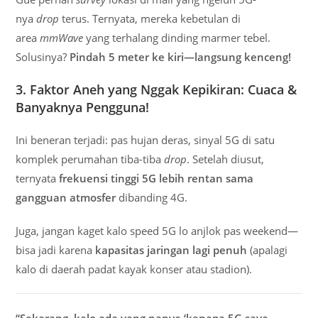
nya
drop
terus. Ternyata, mereka kebetulan di
area
mmWave
yang terhalang dinding marmer tebel.
Solusinya?
Pindah 5 meter ke kiri—langsung kenceng!
3. Faktor Aneh yang Nggak Kepikiran: Cuaca &
Banyaknya Pengguna!
Ini beneran terjadi: pas hujan deras, sinyal 5G di satu
komplek perumahan tiba-tiba
drop
. Setelah diusut,
ternyata
frekuensi tinggi 5G lebih rentan sama
gangguan atmosfer
dibanding 4G.
Juga, jangan kaget kalo speed 5G lo anjlok pas weekend—
bisa jadi karena
kapasitas jaringan lagi penuh
(apalagi
kalo di daerah padat kayak konser atau stadion).
“Sekarang, kalo ada yang nanya ‘kenapa 5G saya