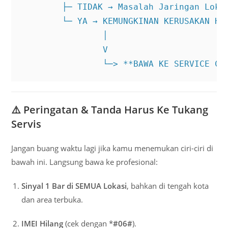
        ├─ TIDAK → Masalah Jaringan Lokal
        └─ YA → KEMUNGKINAN KERUSAKAN HAR
                │

                V

                └─> **BAWA KE SERVICE CE
⚠️ Peringatan & Tanda Harus Ke Tukang
Servis
Jangan buang waktu lagi jika kamu menemukan ciri-ciri di
bawah ini. Langsung bawa ke profesional:
Sinyal 1 Bar di SEMUA Lokasi
, bahkan di tengah kota
dan area terbuka.
IMEI Hilang
(cek dengan *
#06#
).