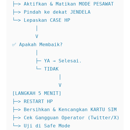
├─> Aktifkan & Matikan MODE PESAWAT

├─> Pindah ke dekat JENDELA

└─> Lepaskan CASE HP

        │

        V

✅ Apakah Membaik?

        │

        ├─ YA → Selesai.

        └─ TIDAK

                │

                V

[LANGKAH 5 MENIT]

├─> RESTART HP

├─> Bersihkan & Kencangkan KARTU SIM

├─> Cek Gangguan Operator (Twitter/X)

└─> Uji di Safe Mode
