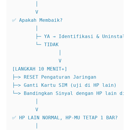
        │

        V

✅ Apakah Membaik?

        │

        ├─ YA → Identifikasi & Uninstall 
        └─ TIDAK

                │

                V

[LANGKAH 10 MENIT+]

├─> RESET Pengaturan Jaringan

├─> Ganti Kartu SIM (uji di HP lain)

└─> Bandingkan Sinyal dengan HP lain di L
        │

        V

✅ HP LAIN NORMAL, HP-MU TETAP 1 BAR?

        │
