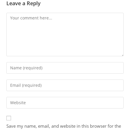
Leave a Reply
Comment
Enter
your
name
Enter
or
your
username
email
Enter
to
address
your
comment
to
website
comment
URL
Save my name, email, and website in this browser for the
(optional)