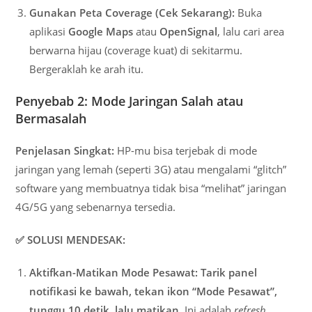
Gunakan Peta Coverage (Cek Sekarang):
Buka
aplikasi
Google Maps
atau
OpenSignal
, lalu cari area
berwarna hijau (coverage kuat) di sekitarmu.
Bergeraklah ke arah itu.
Penyebab 2: Mode Jaringan Salah atau
Bermasalah
Penjelasan Singkat:
HP-mu bisa terjebak di mode
jaringan yang lemah (seperti 3G) atau mengalami “glitch”
software yang membuatnya tidak bisa “melihat” jaringan
4G/5G yang sebenarnya tersedia.
✅ SOLUSI MENDESAK:
Aktifkan-Matikan Mode Pesawat:
Tarik panel
notifikasi ke bawah, tekan ikon “Mode Pesawat”,
tunggu 10 detik, lalu matikan.
Ini adalah
refresh