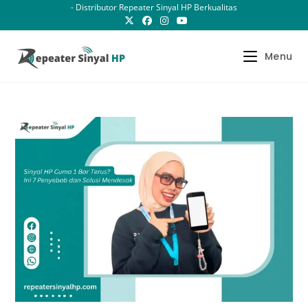
Skip
- Distributor Repeater Sinyal HP Berkualitas
to
content
Menu