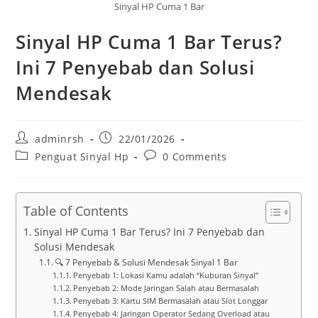
Sinyal HP Cuma 1 Bar
Sinyal HP Cuma 1 Bar Terus?
Ini 7 Penyebab dan Solusi
Mendesak
Post
Post
adminrsh
22/01/2026
author:
published:
Post
Post
Penguat Sinyal Hp
0 Comments
category:
comments:
Table of Contents
Sinyal HP Cuma 1 Bar Terus? Ini 7 Penyebab dan
Solusi Mendesak
🔍 7 Penyebab & Solusi Mendesak Sinyal 1 Bar
Penyebab 1: Lokasi Kamu adalah “Kuburan Sinyal”
Penyebab 2: Mode Jaringan Salah atau Bermasalah
Penyebab 3: Kartu SIM Bermasalah atau Slot Longgar
Penyebab 4: Jaringan Operator Sedang Overload atau